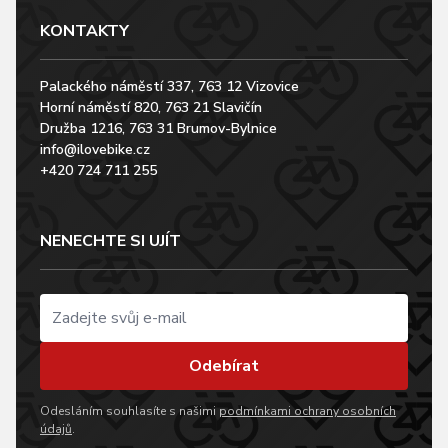
KONTAKTY
Palackého náměstí 337, 763 12 Vizovice
Horní náměstí 820, 763 21 Slavičín
Družba 1216, 763 31 Brumov-Bylnice
info@ilovebike.cz
+420 724 711 255
NENECHTE SI UJÍT
Odebírat
Odesláním souhlasíte s našimi
podmínkami ochrany osobních
údajů
.