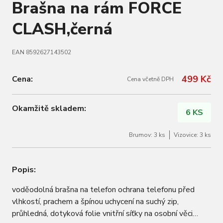
Brašna na rám FORCE
CLASH,černá
EAN 8592627143502
499 Kč
Cena:
Cena včetně DPH
Okamžitě skladem:
6 KS
Brumov: 3 ks
Vizovice: 3 ks
Popis:
voděodolná brašna na telefon ochrana telefonu před
vlhkostí, prachem a špínou uchycení na suchý zip,
průhledná, dotyková folie vnitřní síťky na osobní věci