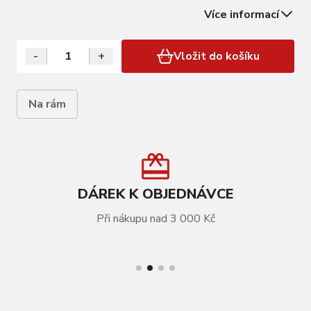
reflexní prvky, délka: 19cm, šířka: 9cm, výška: 12cm
Více informací
hmotnost: 141 g
-
+
Vložit do košíku
Na rám
DÁREK K OBJEDNÁVCE
Při nákupu nad 3 000 Kč
VÍCE INFORMACÍ
Brašna na rám FORCE CLASH,černá