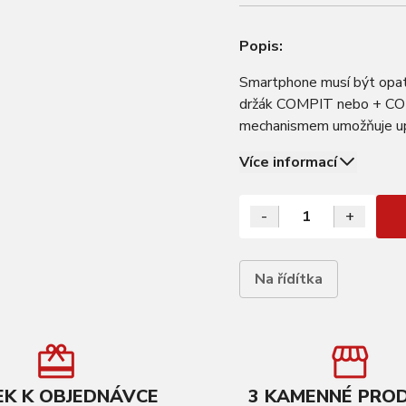
Popis:
Smartphone musí být op
držák COMPIT nebo + COM
mechanismem umožňuje upe
pootočením v širokém bajo
Více informací
-
+
Na řídítka
K K OBJEDNÁVCE
3 KAMENNÉ PRO