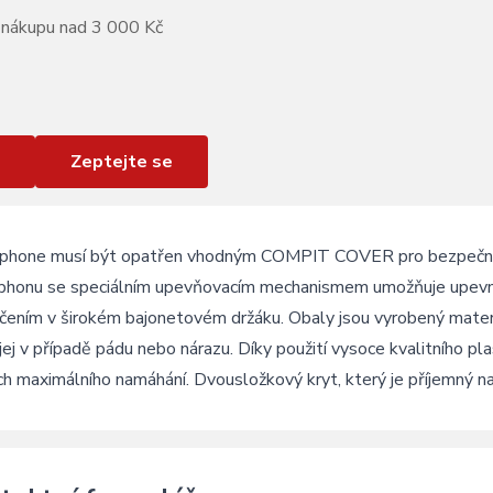
 nákupu nad 3 000 Kč
Zeptejte se
phone musí být opatřen vhodným COMPIT COVER pro bezpečno
phonu se speciálním upevňovacím mechanismem umožňuje upevněn
ením v širokém bajonetovém držáku. Obaly jsou vyrobený materiál
 jej v případě pádu nebo nárazu. Díky použití vysoce kvalitního pl
h maximálního namáhání. Dvousložkový kryt, který je příjemný na