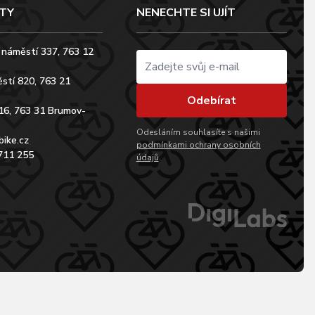
TY
NENECHTE SI UJÍT
 náměstí 337, 763 12
stí 820, 763 21
Odebírat
16, 763 31 Brumov-
Odesláním souhlasíte s našimi
bike.cz
podmínkami ochrany osobních
711 255
údajů
.