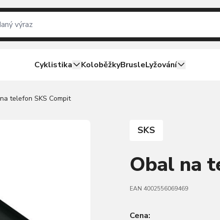
Cyklistika
Koloběžky
Brusle
Lyžování
na telefon SKS Compit
SKS
Obal na t
EAN 4002556069469
Cena: