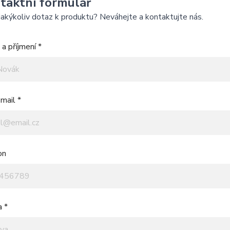
taktní formulář
akýkoliv dotaz k produktu? Neváhejte a kontaktujte nás.
a příjmení *
mail *
on
a *