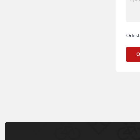
Odesl
O