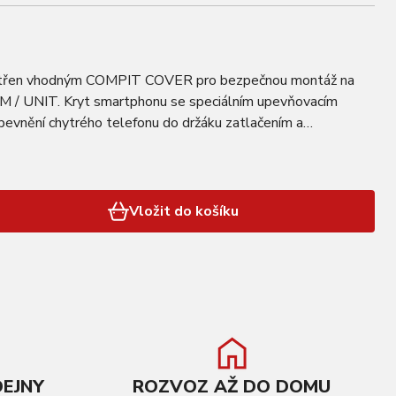
atřen vhodným COMPIT COVER pro bezpečnou montáž na
 / UNIT. Kryt smartphonu se speciálním upevňovacím
vnění chytrého telefonu do držáku zatlačením a
netovém držáku. Obaly jsou vyrobený materiálu pohlcující…
Vložit do košíku
DEJNY
ROZVOZ AŽ DO DOMU