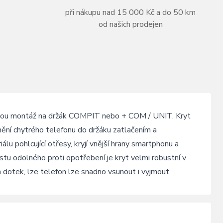
při nákupu nad 15 000 Kč a do 50 km
od našich prodejen
u montáž na držák COMPIT nebo + COM / UNIT. Kryt
í chytrého telefonu do držáku zatlačením a
u pohlcující otřesy, kryjí vnější hrany smartphonu a
astu odolného proti opotřebení je kryt velmi robustní v
 dotek, lze telefon lze snadno vsunout i vyjmout.