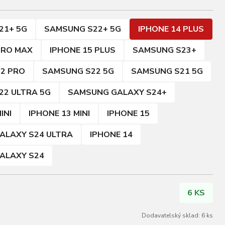
21+ 5G
SAMSUNG S22+ 5G
IPHONE 14 PLUS
PRO MAX
IPHONE 15 PLUS
SAMSUNG S23+
12 PRO
SAMSUNG S22 5G
SAMSUNG S21 5G
22 ULTRA 5G
SAMSUNG GALAXY S24+
INI
IPHONE 13 MINI
IPHONE 15
ALAXY S24 ULTRA
IPHONE 14
ALAXY S24
6 KS
Dodavatelský sklad: 6 ks