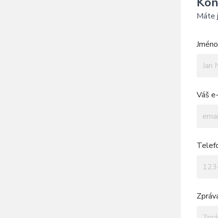
Kon
Máte j
Jméno 
Váš e-
Telef
Zpráv