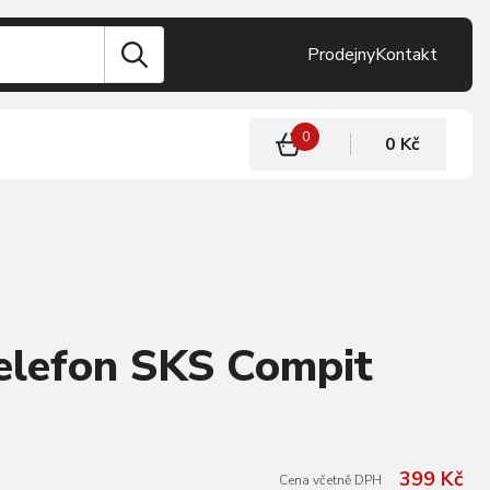
Prodejny
Kontakt
0
0 Kč
elefon SKS Compit
399 Kč
Cena včetně DPH