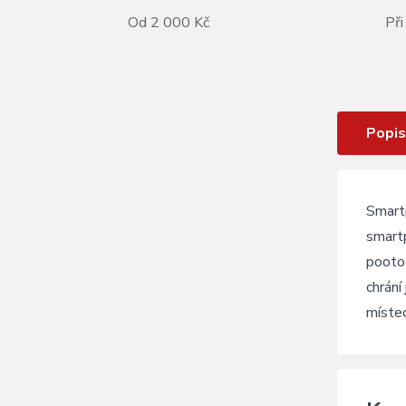
Od 2 000 Kč
Při
VÍCE INFORMACÍ
Obal na telefon SKS Compit
Popis
Smart
smart
pootoč
chrání
místec