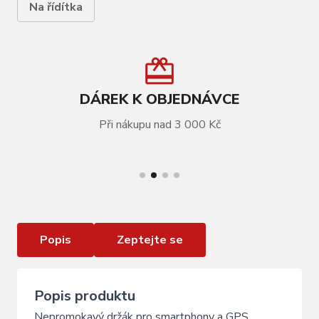
Na řídítka
DÁREK K OBJEDNÁVCE
Při nákupu nad 3 000 Kč
VÍCE INFORMACÍ
Držák telefonu SKS Smartboy 155x90 mm
Popis
Zeptejte se
Popis produktu
Nepromokavý držák pro smartphony a GPS.