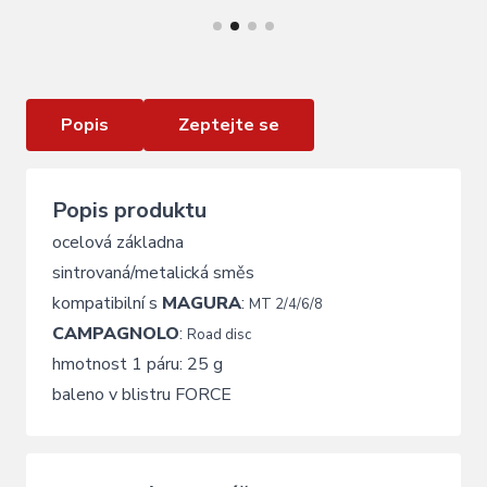
destičky brzdové FORCE MAGURA MT 2,4,6,8
sinter
Popis
Zeptejte se
Popis produktu
ocelová základna
sintrovaná/metalická směs
kompatibilní s
MAGURA
:
MT 2/4/6/8
CAMPAGNOLO
:
Road disc
hmotnost 1 páru: 25 g
baleno v blistru FORCE