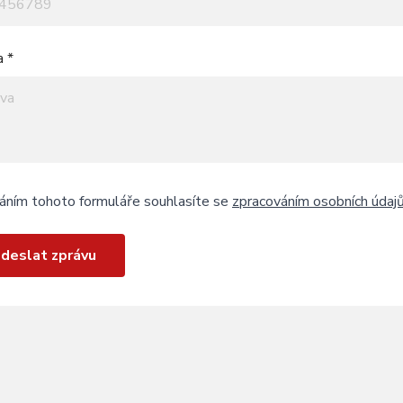
a *
áním tohoto formuláře souhlasíte se
zpracováním osobních údaj
deslat zprávu