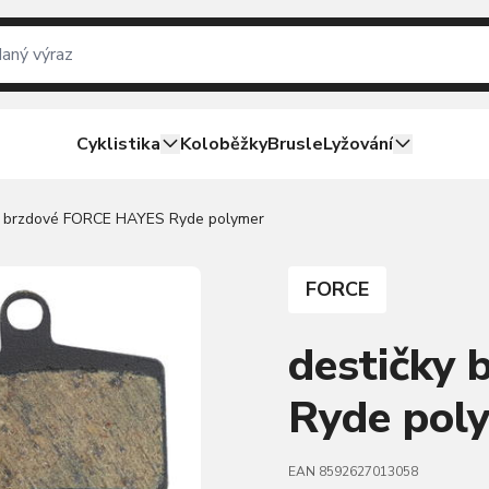
Cyklistika
Koloběžky
Brusle
Lyžování
y brzdové FORCE HAYES Ryde polymer
FORCE
destičky
Ryde pol
EAN 8592627013058