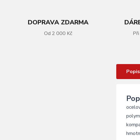
DOPRAVA ZDARMA
DÁRE
VÍCE INFORMACÍ
Od 2 000 Kč
Při
destičky brzdové FORCE HAYES
Ryde polymer
Popis
Pop
ocelo
polym
kompat
hmotn