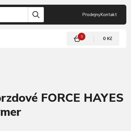
Prodejny
Kontakt
0
0 Kč
 brzdové FORCE HAYES
ymer