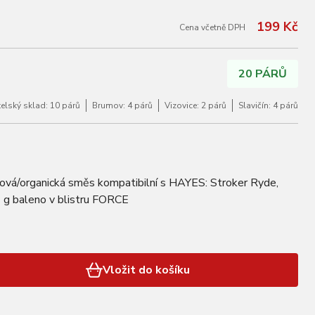
199 Kč
Cena včetně DPH
20 PÁRŮ
lský sklad: 10 párů
Brumov: 4 párů
Vizovice: 2 párů
Slavičín: 4 párů
ová/organická směs kompatibilní s HAYES: Stroker Ryde,
 g baleno v blistru FORCE
Vložit do košíku