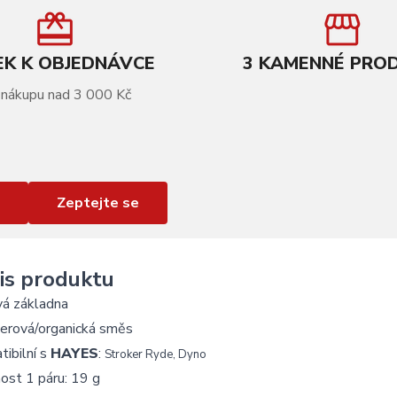
K K OBJEDNÁVCE
3 KAMENNÉ PRO
 nákupu nad 3 000 Kč
Zeptejte se
is produktu
vá základna
erová/organická směs
ibilní s
HAYES
:
Stroker Ryde, Dyno
ost 1 páru: 19 g