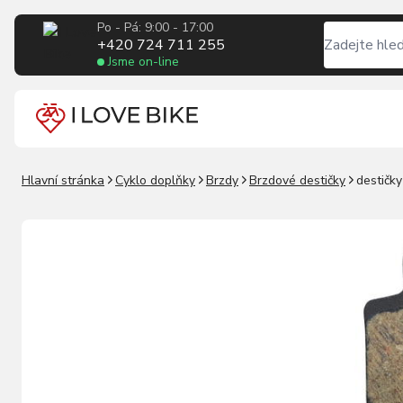
Po - Pá: 9:00 - 17:00
+420 724 711 255
Jsme on-line
Hlavní stránka
Cyklo doplňky
Brzdy
Brzdové destičky
destičk