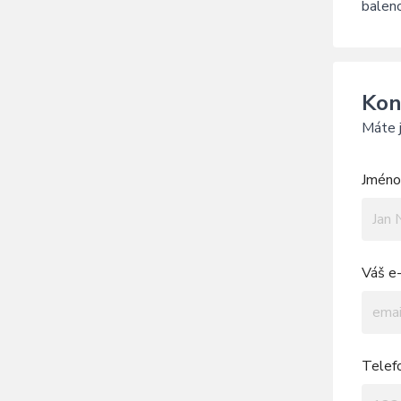
balen
Kon
Máte j
Jméno 
Váš e-
Telef