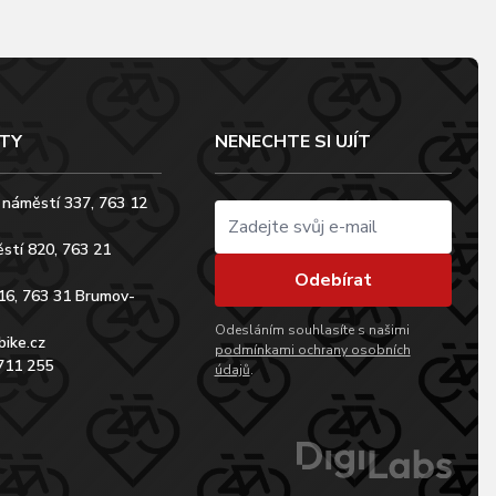
TY
NENECHTE SI UJÍT
 náměstí 337, 763 12
stí 820, 763 21
Odebírat
16, 763 31 Brumov-
Odesláním souhlasíte s našimi
bike.cz
podmínkami ochrany osobních
711 255
údajů
.