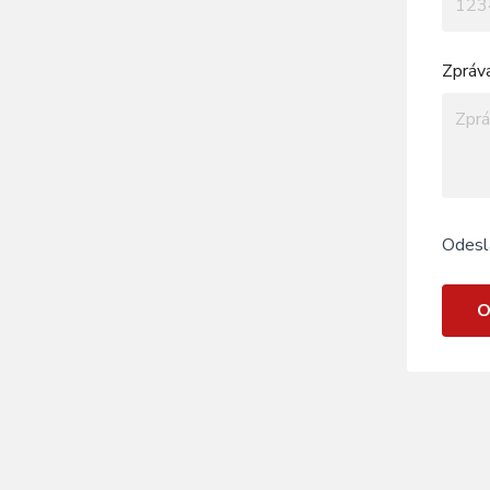
Zpráv
Odesl
O