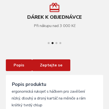
DÁREK K OBJEDNÁVCE
Při nákupu nad 3 000 Kč
VÍCE INFORMACÍ
kartáč čisticí FORCE dlouhý, drsný
Popis
Zeptejte se
Popis produktu
ergonomická rukojeť s háčkem pro zavěšení
nízký, dlouhý a drsný kartáč na měniče a rám
krátký tvrdý chlup