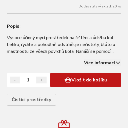
Dodavatelský sklad: 20 ks
Popis:
Vysoce účinný mycí prostředek na čištění a údržbu kol.
Lehko, rychle a pohodlně odstraňuje nečistoty, bláto a
mastnostu ze všech povrchů kola. Nanáší se pomocí
rozprašovače na znečištěná místa (přesmykače, pedály,
Více informací
středy, rám), kde díky vyšší pěnivosti nestéká, což
prodlužuje čas účinnosti…
-
+
Vložit do košíku
Čistící prostředky