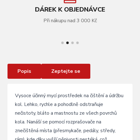
DÁREK K OBJEDNÁVCE
Při nákupu nad 3 000 Kč
VÍCE INFORMACÍ
Čistící prostředek KLS BIKE CLEANER náhradní
náplň 1000 ml
Popis
Zeptejte se
Vysoce účinný mycí prostředek na čištění a údržbu
kol. Lehko, rychle a pohodlně odstraňuje
nečistoty, bláto a mastnostu ze všech povrchů
kola. Nanáší se pomocí rozprašovače na
znečištěná místa (přesmykače, pedály, středy,
rám), kde díky vyšší pěnivosti nestéká, což