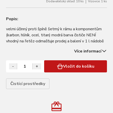
Dodavatelský sklad: 10 ks
Vizovice: 1 ks
Popis:
velmi účinný proti špíně šetrný k rámu a komponentům
(karbon, hlíník, ocel, titan) modrá barva čističe NENÍ
vhodný na řetěz-odmašťuje prodej a balení v 1 l nádobě
Více informací
-
+
Vložit do košíku
Čistící prostředky