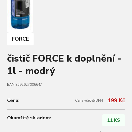
FORCE
čistič FORCE k doplnění -
1l - modrý
EAN 8592627006647
199 Kč
Cena:
Cena včetně DPH
Okamžitě skladem:
11 KS