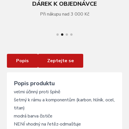
DÁREK K OBJEDNÁVCE
Při nákupu nad 3 000 Kč
VÍCE INFORMACÍ
čistič FORCE k doplnění - 1l - modrý
Popis
Zeptejte se
Popis produktu
velmi účinný proti špíně
šetrný k rámu a komponentům (karbon, hlíník, ocel,
titan)
modrá barva čističe
NENÍ vhodný na řetěz-odmašťuje