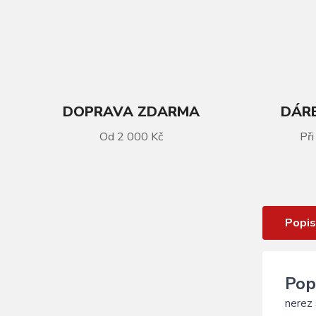
DOPRAVA ZDARMA
DÁRE
VÍCE INFORMACÍ
Od 2 000 Kč
Při
dráty FORCE nerez stříbrné 2 mm x
264 mm
Popis
Pop
nerez