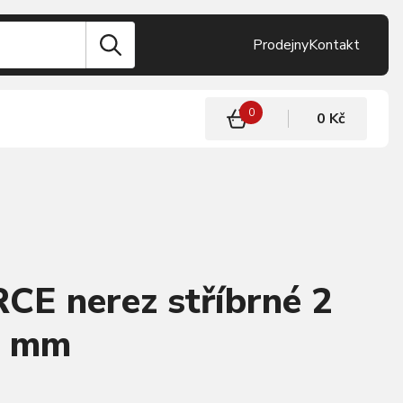
Prodejny
Kontakt
0
0 Kč
CE nerez stříbrné 2
4 mm