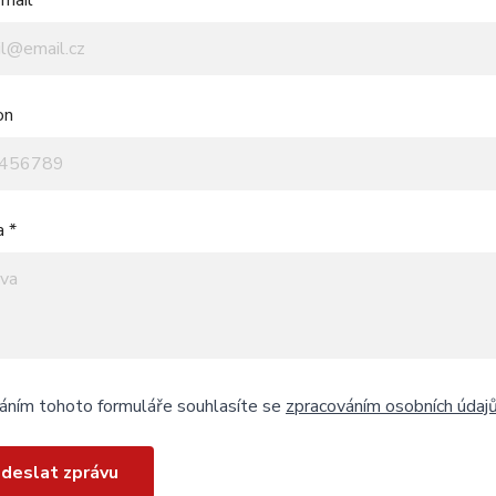
mail *
on
a *
áním tohoto formuláře souhlasíte se
zpracováním osobních údaj
deslat zprávu