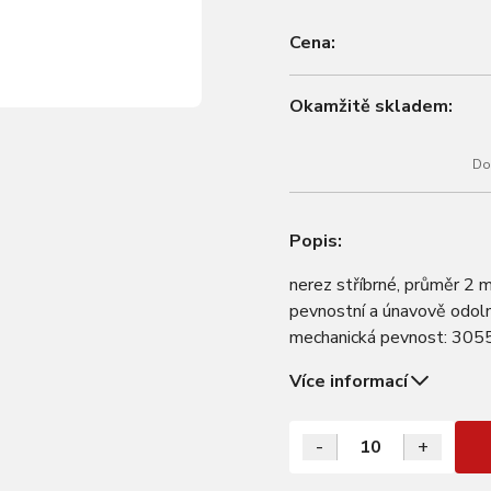
Cena:
Okamžitě skladem:
Do
Popis:
nerez stříbrné, průměr 2 
pevnostní a únavově odoln
mechanická pevnost: 305
cena je za 1 ks baleno v s
Více informací
-
+