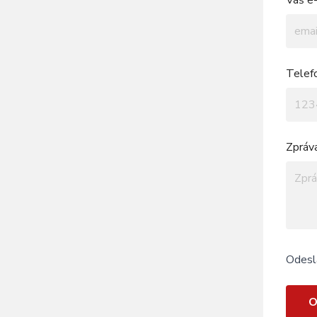
Váš e-
Telef
Zpráv
Odesl
O