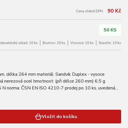
90 Kč
Cena včetně DPH
50 KS
davatelský sklad: 10 ks
Brumov: 20 ks
Vizovice: 10 ks
Slavičín: 10 ks
mm, délka 264 mm materiál: Sandvik Duplex - vysoce
á nerezová ocel hmotnost: (při délce 260 mm) 6,5 g
5 N norma: ČSN EN ISO 4210-7 prodej po 10 ks, uvedená
áčku
Vložit do košíku