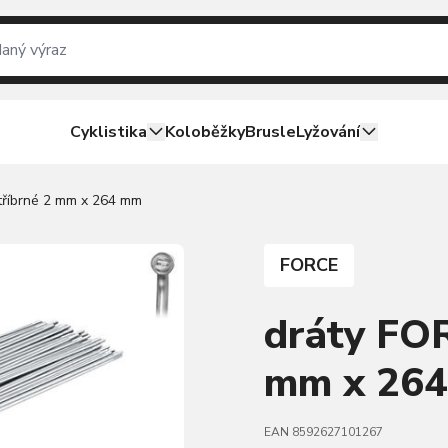
Cyklistika
Koloběžky
Brusle
Lyžování
tříbrné 2 mm x 264 mm
FORCE
dráty FOR
mm x 26
EAN 8592627101267