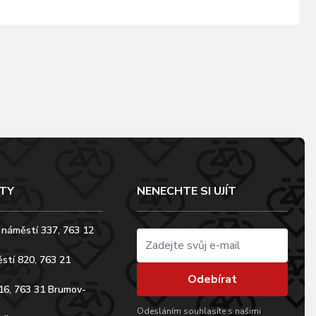
TY
NENECHTE SI UJÍT
 náměstí 337, 763 12
stí 820, 763 21
Odebírat
16, 763 31 Brumov-
Odesláním souhlasíte s našimi