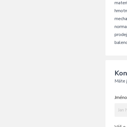
materi
hmotn
mecha
norma
prodej
balen
Kon
Máte j
Jméno 