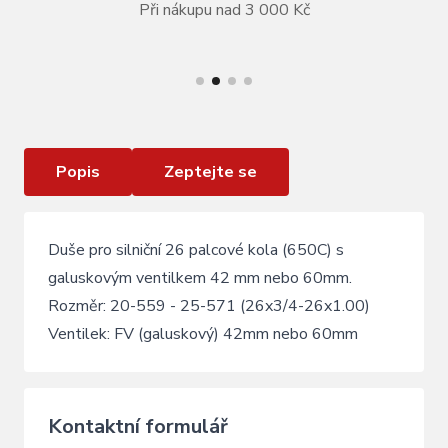
Při nákupu nad 3 000 Kč
VÍCE INFORMACÍ
Duše CONTINENTAL Race 26/27.5 - galuskový
60mm
Popis
Zeptejte se
Duše pro silniční 26 palcové kola (650C) s
galuskovým ventilkem 42 mm nebo 60mm.
Rozměr: 20-559 - 25-571 (26x3/4-26x1.00)
Ventilek: FV (galuskový) 42mm nebo 60mm
Kontaktní formulář