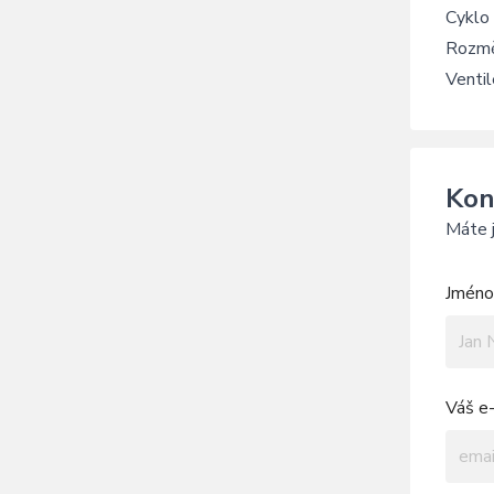
Cyklo 
Rozmě
Venti
Kon
Máte j
Jméno 
Váš e-