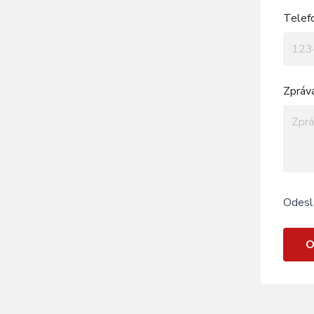
Telef
Zpráv
Odesl
O