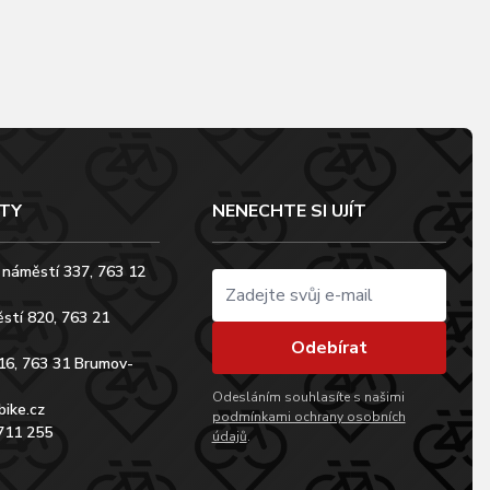
TY
NENECHTE SI UJÍT
 náměstí 337, 763 12
stí 820, 763 21
Odebírat
16, 763 31 Brumov-
Odesláním souhlasíte s našimi
bike.cz
podmínkami ochrany osobních
711 255
údajů
.