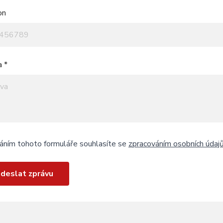
on
a *
áním tohoto formuláře souhlasíte se
zpracováním osobních údaj
deslat zprávu