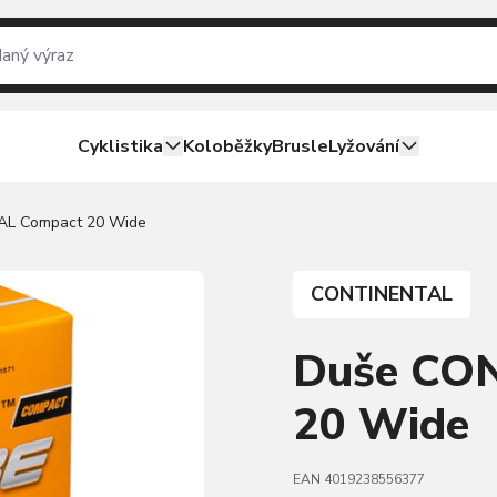
Cyklistika
Koloběžky
Brusle
Lyžování
L Compact 20 Wide
CONTINENTAL
Duše CO
20 Wide
EAN 4019238556377