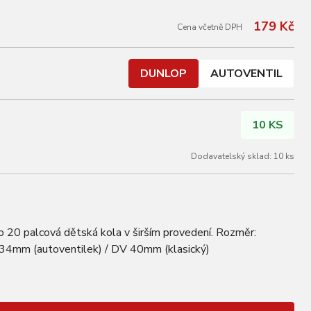
179 Kč
Cena včetně DPH
DUNLOP
AUTOVENTIL
10 KS
Dodavatelský sklad: 10 ks
o 20 palcová dětská kola v širším provedení. Rozměr:
 34mm (autoventilek) / DV 40mm (klasický)