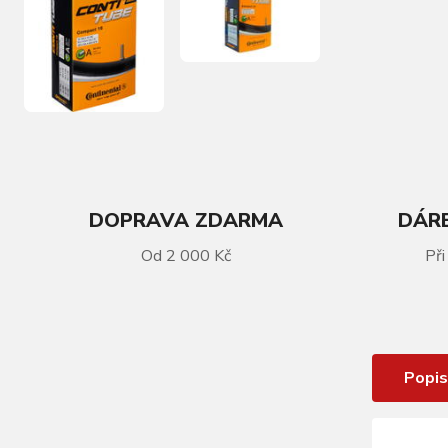
DOPRAVA ZDARMA
DÁRE
VÍCE INFORMACÍ
Od 2 000 Kč
Při
Duše CONTINENTAL Compact 20
Wide
Popis