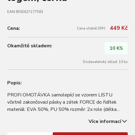
EAN 8592627177583
449 Kč
Cena:
Cena včetně DPH
Okamžitě skladem:
10 KS
Dodavatelský sklad: 10 ks
Popis:
PROFI OMOTÁVKA samolepící se vzorem LISTU
včetně zakončovací pásky a zátek FORCE do řidítek
materiál: EVA 50%, PU 50% rozměr: 2x role (délka
2100 mm, šířka 30 mm, tloušťka 2,5 mm) hmotnost 1
Více informací
páru včetně zátek: 76 g baleno v krabičce FORCE