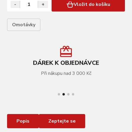
-
+
Vložit do košíku
Omotávky
DÁREK K OBJEDNÁVCE
Při nákupu nad 3 000 Kč
VÍCE INFORMACÍ
omotávka FORCE LEAF, s logem, černá
Popis
Zeptejte se