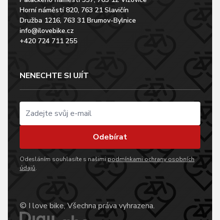
Horní náměstí 820, 763 21 Slavičín
Družba 1216, 763 31 Brumov-Bylnice
info@ilovebike.cz
+420 724 711 255
NENECHTE SI UJÍT
Odebírat
Odesláním souhlasíte s našimi
podmínkami ochrany osobních
údajů
.
© I love bike, Všechna práva vyhrazena.