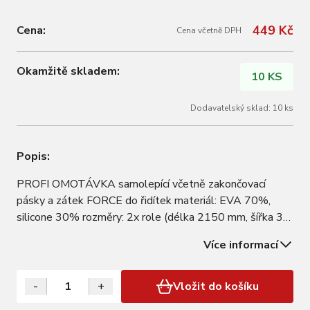
449 Kč
Cena:
Cena včetně DPH
Okamžitě skladem:
10 KS
Dodavatelský sklad: 10 ks
Popis:
PROFI OMOTÁVKA samolepící včetně zakončovací
pásky a zátek FORCE do řidítek materiál: EVA 70%,
silicone 30% rozměry: 2x role (délka 2150 mm, šířka 30
mm, tloušťka 2,5 mm) hmotnost 1 páru včetně zátek: 76
Více informací
g baleno v krabičce FORCE
-
+
Vložit do košíku