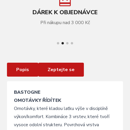
DÁREK K OBJEDNÁVCE
Při nákupu nad 3 000 Kč
VÍCE INFORMACÍ
Omotávka BASTOGNE, navy blue
Popis
Zeptejte se
BASTOGNE
OMOTÁVKY ŘÍDÍTEK
Omotávky, které kladou laťku výše v disciplíně
výkon/komfort. Kombináce 3 vrstev, které tvoří
vysoce odolní strukteru. Povrchová vrstva