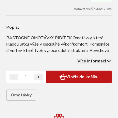
Dodavatelský sklad: 20 ks
Popis:
BASTOGNE OMOTÁVKY ŘÍDÍTEK Omotávky, které
kladou laťku výše v disciplíně výkon/komfort. Kombináce
3 vrstev, které tvoří vysoce odolní strukteru. Povrchová
vrstva triumfující v pevnosti, pěna s vysokou hustotou pro
Více informací
komfort v souhře s gélovou vrství pro ještě lepší tlumení
vibrací, jsou určené pro ty…
-
+
Vložit do košíku
Omotávky