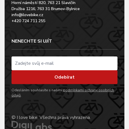
Horní náměstí 820, 763 21 Slavičín
Družba 1216, 763 31 Brumov-Bylnice
info@ilovebike.cz
+420 724 711 255
NENECHTE SI UJÍT
Odebírat
Odesláním souhlasíte s našimi
podmínkami ochrany osobních
údajů
.
© I love bike, Všechna práva vyhrazena.