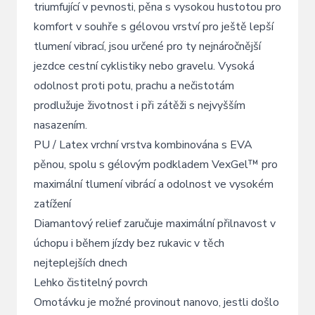
triumfující v pevnosti, pěna s vysokou hustotou pro
komfort v souhře s gélovou vrství pro ještě lepší
tlumení vibrací, jsou určené pro ty nejnáročnější
jezdce cestní cyklistiky nebo gravelu. Vysoká
odolnost proti potu, prachu a nečistotám
prodlužuje životnost i při zátěži s nejvyšším
nasazením.
PU / Latex vrchní vrstva kombinována s EVA
pěnou, spolu s gélovým podkladem VexGel™ pro
maximální tlumení vibrácí a odolnost ve vysokém
zatížení
Diamantový relief zaručuje maximální přilnavost v
úchopu i během jízdy bez rukavic v těch
nejteplejších dnech
Lehko čistitelný povrch
Omotávku je možné provinout nanovo, jestli došlo