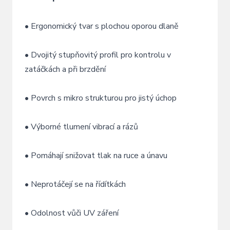
•
Ergonomický
tvar
s
plochou
oporou
dlaně
•
Dvojitý
stupňovitý
profil
pro
kontrolu
v
zatáčkách
a
při
brzdění
•
Povrch
s
mikro
strukturou
pro
jistý
úchop
•
Výborné
tlumení
vibrací
a
rázů
•
Pomáhají
snižovat
tlak
na
ruce
a
únavu
•
Neprotáčejí
se
na
řídítkách
•
Odolnost
vůči
UV
záření