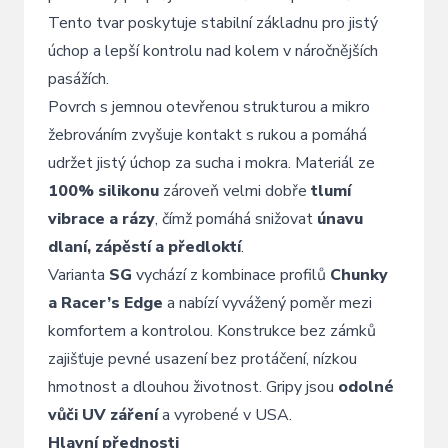
Tento
tvar
poskytuje
stabilní
základnu
pro
jistý
úchop
a
lepší
kontrolu
nad
kolem
v
náročnějších
pasážích.
Povrch
s
jemnou
otevřenou
strukturou
a
mikro
žebrováním
zvyšuje
kontakt
s
rukou
a
pomáhá
udržet
jistý
úchop
za
sucha
i
mokra.
Materiál
ze
100%
silikonu
zároveň
velmi
dobře
tlumí
vibrace
a
rázy
,
čímž
pomáhá
snižovat
únavu
dlaní,
zápěstí
a
předloktí
.
Varianta
SG
vychází
z
kombinace
profilů
Chunky
a
Racer’s
Edge
a
nabízí
vyvážený
poměr
mezi
komfortem
a
kontrolou.
Konstrukce
bez
zámků
zajišťuje
pevné
usazení
bez
protáčení,
nízkou
hmotnost
a
dlouhou
životnost.
Gripy
jsou
odolné
vůči
UV
záření
a
vyrobené
v
USA.
Hlavní
přednosti