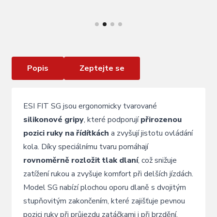
VÍCE INFORMACÍ
Gripy ESI FIT SG
Popis
Zeptejte se
ESI
FIT
SG
jsou
ergonomicky
tvarované
silikonové
gripy
,
které
podporují
přirozenou
pozici
ruky
na
řídítkách
a
zvyšují
jistotu
ovládání
kola.
Díky
speciálnímu
tvaru
pomáhají
rovnoměrně
rozložit
tlak
dlaní
,
což
snižuje
zatížení
rukou
a
zvyšuje
komfort
při
delších
jízdách.
Model
SG
nabízí
plochou
oporu
dlaně
s
dvojitým
stupňovitým
zakončením,
které
zajišťuje
pevnou
pozici
ruky
při
průjezdu
zatáčkami
i
při
brzdění.