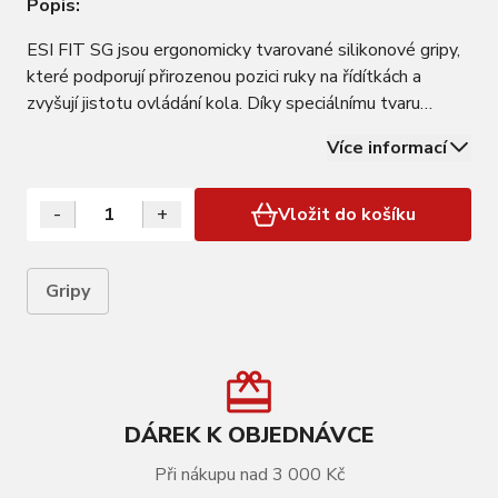
Popis:
ESI FIT SG jsou ergonomicky tvarované silikonové gripy,
které podporují přirozenou pozici ruky na řídítkách a
zvyšují jistotu ovládání kola. Díky speciálnímu tvaru
pomáhají rovnoměrně rozložit tlak dlaní, což snižuje
Více informací
zatížení rukou a zvyšuje komfort při delších jízdách.
Model SG nabízí plochou…
-
+
Vložit do košíku
Gripy
DÁREK K OBJEDNÁVCE
Při nákupu nad 3 000 Kč