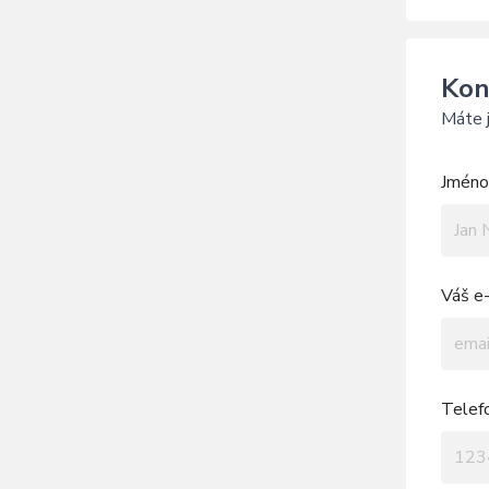
Kon
Máte j
Jméno 
Váš e-
Telef