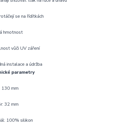
áhají
snižovat
tlak
na
ruce
a
únavu
otáčejí
se
na
řídítkách
ká
hmotnost
lnost
vůči
UV
záření
dná
instalace
a
údržba
nické
parametry
:
130
mm
r:
32
mm
ál:
100%
silikon