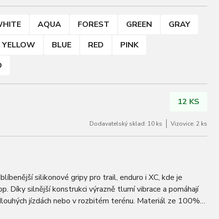
HITE
AQUA
FOREST
GREEN
GRAY
YELLOW
BLUE
RED
PINK
D
12 KS
Dodavatelský sklad: 10 ks
Vizovice: 2 ks
líbenější silikonové gripy pro trail, enduro i XC, kde je
op. Díky silnější konstrukci výrazně tlumí vibrace a pomáhají
 dlouhých jízdách nebo v rozbitém terénu. Materiál ze 100%
stabilní…