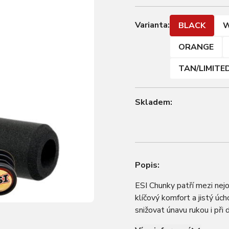
Varianta:
BLACK
W
ORANGE
TAN/LIMITE
Skladem:
Popis:
ESI Chunky patří mezi nejob
klíčový komfort a jistý úch
snižovat únavu rukou i při
silikonu nabízí přirozený a 