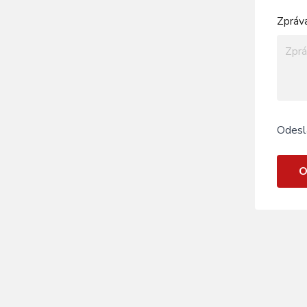
Zpráv
Odesl
O