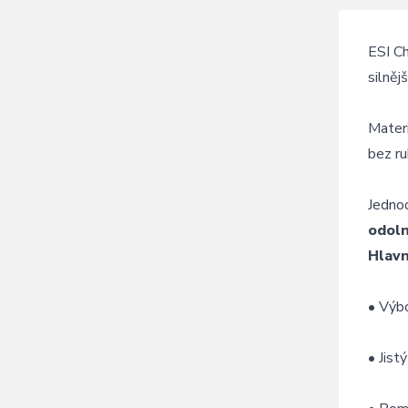
ESI
C
silněj
Mater
bez
ru
Jedno
odol
Hlav
•
Výb
•
Jist