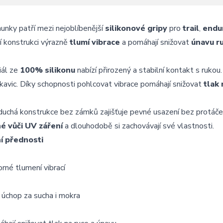
hunky
patří
mezi
nejoblíbenější
silikonové
gripy
pro
trail
,
endu
ší
konstrukci
výrazně
tlumí
vibrace
a
pomáhají
snižovat
únavu
r
iál
ze
100%
silikonu
nabízí
přirozený
a
stabilní
kontakt
s
rukou
kavic.
Díky
schopnosti
pohlcovat
vibrace
pomáhají
snižovat
tlak
duchá
konstrukce
bez
zámků
zajišťuje
pevné
usazení
bez
protáče
né
vůči
UV
záření
a
dlouhodobě
si
zachovávají
své
vlastnosti.
ní
přednosti
orné
tlumení
vibrací
ý
úchop
za
sucha
i
mokra