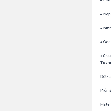
•
Pom
•
Nepr
•
Níz
•
Odo
•
Sna
Tech
Délka
Průmě
Materi