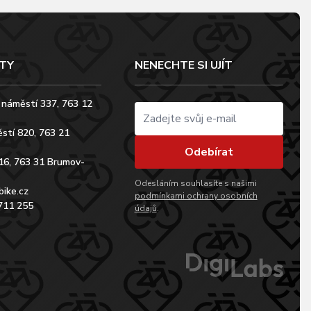
TY
NENECHTE SI UJÍT
 náměstí 337, 763 12
stí 820, 763 21
Odebírat
16, 763 31 Brumov-
Odesláním souhlasíte s našimi
bike.cz
podmínkami ochrany osobních
711 255
údajů
.