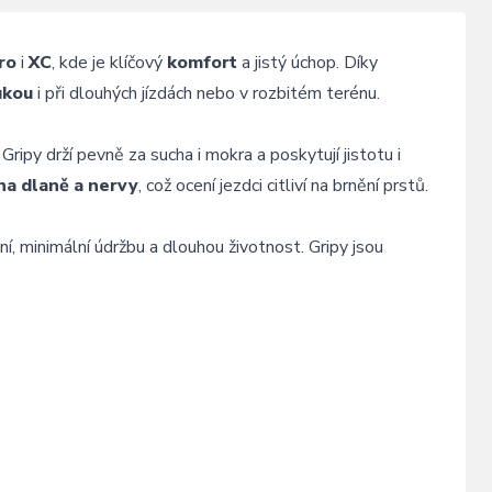
ro
i
XC
,
kde
je
klíčový
komfort
a
jistý
úchop.
Díky
ukou
i
při
dlouhých
jízdách
nebo
v
rozbitém
terénu.
.
Gripy
drží
pevně
za
sucha
i
mokra
a
poskytují
jistotu
i
na
dlaně
a
nervy
,
což
ocení
jezdci
citliví
na
brnění
prstů.
ní,
minimální
údržbu
a
dlouhou
životnost.
Gripy
jsou