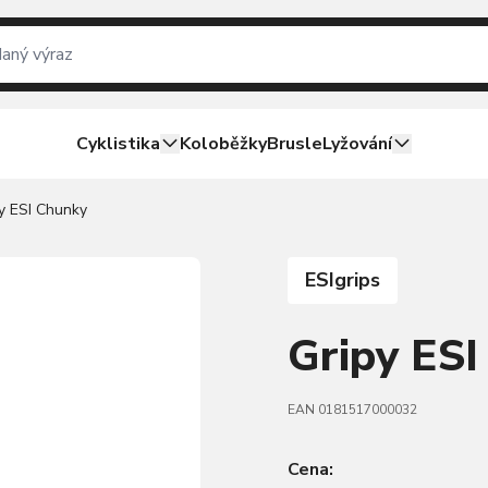
Cyklistika
Koloběžky
Brusle
Lyžování
y ESI Chunky
ESIgrips
Gripy ESI
EAN 0181517000032
Cena: