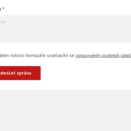
a *
áním tohoto formuláře souhlasíte se
zpracováním osobních údaj
deslat zprávu