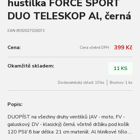
hustilka FORCE SPORT
DUO TELESKOP Al, černá
EAN 8592627026072
399 Kč
Cena:
Cena včetně DPH
Okamžitě skladem:
11 KS
Dodavatelský sklad: 10 ks
Brumov: 1 ks
Popis:
DUOPÍST na všechny druhy ventilků (AV - moto, FV -
galuskový, DV - klasický) černá, včetně držáku pod košík
120 PSI/ 8 bar délka: 21 cm materiál: Al hliníkové tělo i
píst/ plastová rukojeť hmotnost: 157 g baleno na kartě