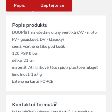
Popis
Zeptejte se
Popis produktu
DUOPÍST na všechny druhy ventilků (AV - moto,
FV - galuskový, DV - klasický)
černá, včetně držáku pod košík
120 PSI/ 8 bar
délka: 21 cm
materiál: Al hliníkové tělo i píst/ plastová rukojeť
hmotnost: 157 g
baleno na kartě FORCE
Kontaktní formulář
Máte jakýkoliv dotaz k produktu? Neváhejte a