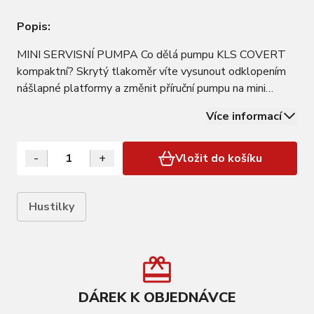
Popis:
MINI SERVISNÍ PUMPA Co dělá pumpu KLS COVERT
kompaktní? Skrytý tlakoměr víte vysunout odklopením
nášlapné platformy a změnit příruční pumpu na mini
servisní. Kompaktosti také dopomáhá dvojité
Více informací
teleskopické tělo. Při větších tlacích dokáže pumpování
usnadnit možnost uzamčení spodního pístu. Pokud…
-
+
Vložit do košíku
Hustilky
DÁREK K OBJEDNÁVCE