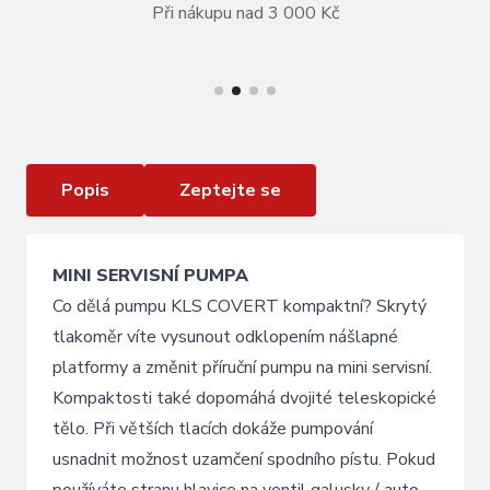
Při nákupu nad 3 000 Kč
VÍCE INFORMACÍ
Pumpa KLS COVERT
Popis
Zeptejte se
MINI SERVISNÍ PUMPA
Co dělá pumpu KLS COVERT kompaktní? Skrytý
tlakoměr víte vysunout odklopením nášlapné
platformy a změnit příruční pumpu na mini servisní.
Kompaktosti také dopomáhá dvojité teleskopické
tělo. Při větších tlacích dokáže pumpování
usnadnit možnost uzamčení spodního pístu. Pokud
používáte stranu hlavice na ventil galusky / auto,