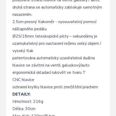
druhá strana se automaticky zablokuje samotným
nasazením.
2.5cm presný tlakoměr - vysouvatelný pomocí
nášlapného pedálu
Ø25/18mm teleskopické písty – sekundárny je
uzamykatelný pro nastavení režimu velký objem /
vysoký tlak
patentována automaticky uzavíratelná duálna
hlavice se závitmi na ventil galuskový/auto
ergonomická skladací rukovět ve tvaru T
CNC hlavice
ochranní krytky hlavice proti znečištění prachem
DETAILY:
Hmotnost: 216g
Délka: 30cm
Max. tlak: 120psi/8 bar