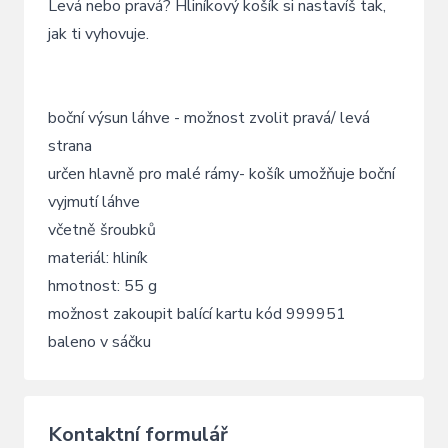
Levá nebo pravá? Hliníkový košík si nastavíš tak,
jak ti vyhovuje.
boční výsun láhve - možnost zvolit pravá/ levá
strana
určen hlavně pro malé rámy- košík umožňuje boční
vyjmutí láhve
včetně šroubků
materiál: hliník
hmotnost: 55 g
možnost zakoupit balící kartu kód 999951
baleno v sáčku
Kontaktní formulář