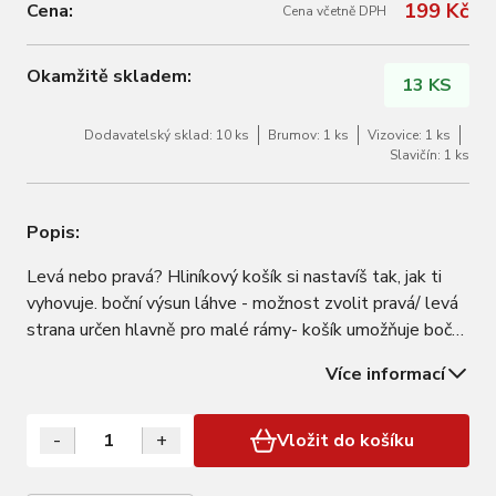
199 Kč
Cena:
Cena včetně DPH
Okamžitě skladem:
13 KS
Dodavatelský sklad: 10 ks
Brumov: 1 ks
Vizovice: 1 ks
Slavičín: 1 ks
Popis:
Levá nebo pravá? Hliníkový košík si nastavíš tak, jak ti
vyhovuje. boční výsun láhve - možnost zvolit pravá/ levá
strana určen hlavně pro malé rámy- košík umožňuje boční
vyjmutí láhve včetně šroubků materiál: hliník hmotnost:
Více informací
55 g možnost zakoupit balící kartu kód 999951 baleno v
sáčku
-
+
Vložit do košíku