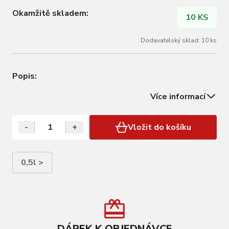
Okamžitě skladem:
10 KS
Dodavatelský sklad: 10 ks
Popis:
Více informací
-
+
Vložit do košíku
0,5l >
DÁREK K OBJEDNÁVCE