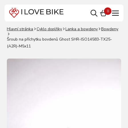
0
Hlavní stránka
Cyklo doplňky
Lanka a bowdeny
Bowdeny
Šroub na příchytku bovdenů Ghost SHR-ISO14583-TX25-
(A2R)-M5x11