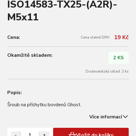
ISO14583-TX25-(A2R)-
M5x11
19 Kč
Cena:
Cena včetně DPH
Okamžitě skladem:
2 KS
Dodavatelský sklad: 2 ks
Popis:
Šroub na příchytku bovdenů Ghost.
Více informací
-
+
Vložit do košíku