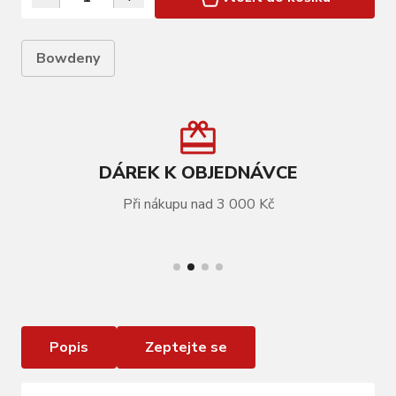
Bowdeny
DÁREK K OBJEDNÁVCE
Při nákupu nad 3 000 Kč
VÍCE INFORMACÍ
Šroub na příchytku bovdenů Ghost SHR-
ISO14583-TX25-(A2R)-M5x11
Popis
Zeptejte se