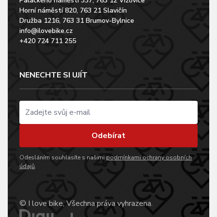
Palackého náměstí 337, 763 12 Vizovice
Horní náměstí 820, 763 21 Slavičín
Družba 1216, 763 31 Brumov-Bylnice
info@ilovebike.cz
+420 724 711 255
NENECHTE SI UJÍT
Odebírat
Odesláním souhlasíte s našimi
podmínkami ochrany osobních
údajů
.
© I love bike, Všechna práva vyhrazena.