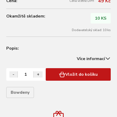
49 Kč
Cena:
Cena včetně DPH
Okamžitě skladem:
10 KS
Dodavatelský sklad: 10 ks
Popis:
Více informací
-
+
Vložit do košíku
Bowdeny