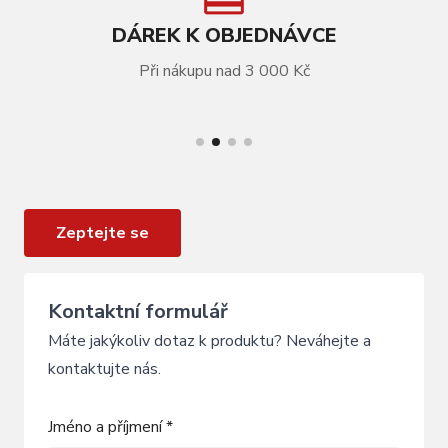
DÁREK K OBJEDNÁVCE
Při nákupu nad 3 000 Kč
VÍCE INFORMACÍ
Průchodka pro řadící bowden Ghost SL AMR
Zeptejte se
Kontaktní formulář
Máte jakýkoliv dotaz k produktu? Neváhejte a
kontaktujte nás.
Jméno a příjmení *