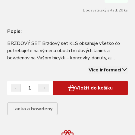
Dodavatelský sklad: 20 ks
Popis:
BRZDOVÝ SET Brzdový set KLS obsahuje všetko čo
potrebujete na výmenu oboch brzdových laniek a
bowdenov na Vašom bicykli – koncovky, donuty, aj
flexibilné brzdové kolienka. Lanká majú 2 koncovky –
Více informací
jednu pre ROAD a jednu pre MTB – cyklista môže
jednoducho odstrihnúť tú ktorú nepotrebuje.
PODROBNOSTI…
-
+
Vložit do košíku
Lanka a bowdeny