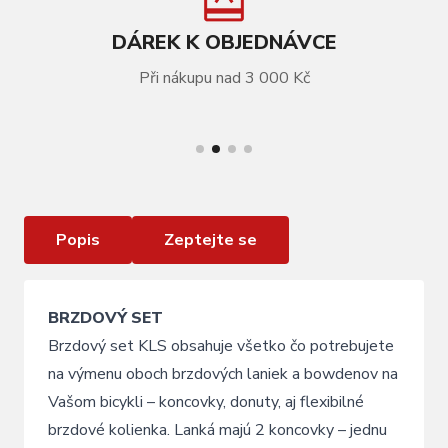
DÁREK K OBJEDNÁVCE
Při nákupu nad 3 000 Kč
VÍCE INFORMACÍ
Brake set KLS stainles steel
Popis
Zeptejte se
BRZDOVÝ SET
Brzdový set KLS obsahuje všetko čo potrebujete
na výmenu oboch brzdových laniek a bowdenov na
Vašom bicykli – koncovky, donuty, aj flexibilné
brzdové kolienka. Lanká majú 2 koncovky – jednu