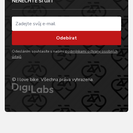
NENECHTE SI UJÍT
Odebírat
Odesláním souhlasíte s našimi
podmínkami ochrany osobních
údajů
.
© I love bike, Všechna práva vyhrazena.