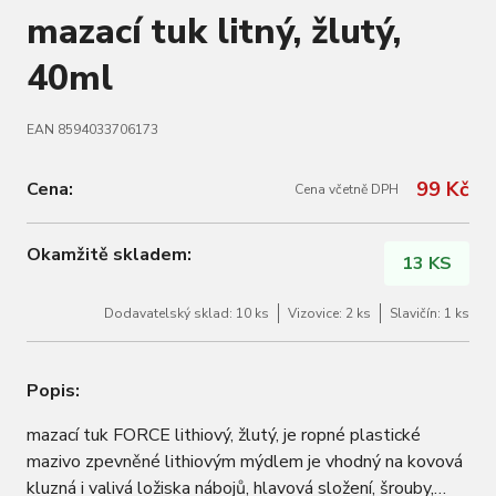
mazací tuk litný, žlutý,
40ml
EAN 8594033706173
99 Kč
Cena:
Cena včetně DPH
Okamžitě skladem:
13 KS
Dodavatelský sklad: 10 ks
Vizovice: 2 ks
Slavičín: 1 ks
Popis:
mazací tuk FORCE lithiový, žlutý, je ropné plastické
mazivo zpevněné lithiovým mýdlem je vhodný na kovová
kluzná i valivá ložiska nábojů, hlavová složení, šrouby,