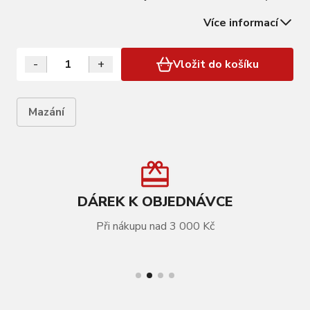
pedály, čepy, táhla, panty.... Vylepšeno přísadami proti
Více informací
oxidaci a rezivění vyznačuje se dobrou odolností proti
vodě a přilnavostí má…
-
+
Vložit do košíku
Mazání
DÁREK K OBJEDNÁVCE
Při nákupu nad 3 000 Kč
VÍCE INFORMACÍ
mazivo-tuba FORCE mazací tuk litný, žlutý, 40ml