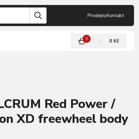
Prodejny
Kontakt
0
0 Kč
LCRUM Red Power /
ion XD freewheel body