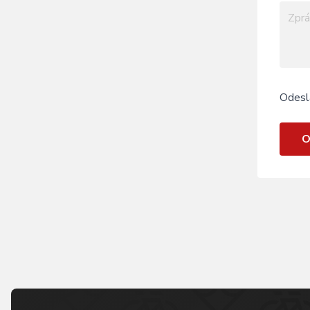
Odesl
O