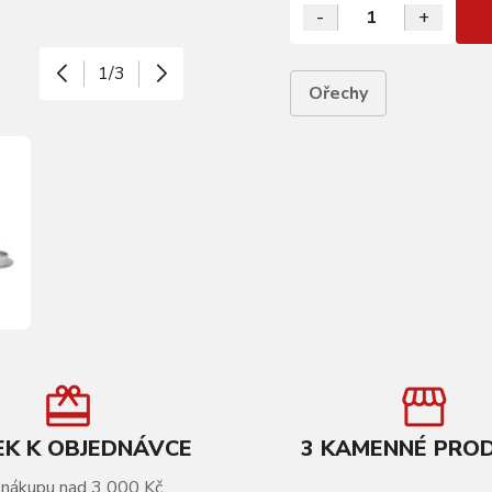
-
+
1/3
Ořechy
K K OBJEDNÁVCE
3 KAMENNÉ PRO
 nákupu nad 3 000 Kč