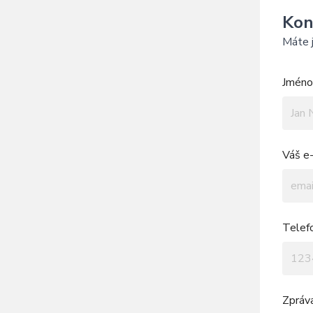
Kon
Máte j
Jméno 
Váš e-
Telef
Zpráv