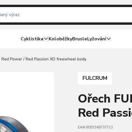
Cyklistika
Koloběžky
Brusle
Lyžování
Red Power / Red Passion XD freewheel body
FULCRUM
Ořech FU
Red Pass
EAN 8055349737713