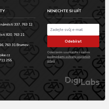
TY
NENECHTE SI UJÍT
 náměstí 337, 763 12
stí 820, 763 21
Odebírat
16, 763 31 Brumov-
Odesláním souhlasíte s našimi
bike.cz
podmínkami ochrany osobních
711 255
údajů
.