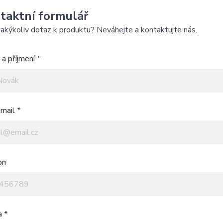
taktní formulář
akýkoliv dotaz k produktu? Neváhejte a kontaktujte nás.
a příjmení *
mail *
on
a *