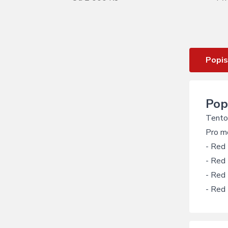
Ořech FULCRUM Red Power / Red
Passion XD freewheel body
Popis
Pop
Tento 
Pro m
- Red
- Red
- Red
- Red 