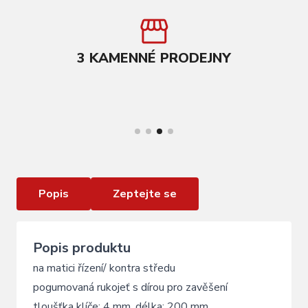
3 KAMENNÉ PRODEJNY
VÍCE INFORMACÍ
klíč plochý FORCE se zobákem
Popis
Zeptejte se
Popis produktu
na matici řízení/ kontra středu
pogumovaná rukojeť s dírou pro zavěšení
tloušťka klíče: 4 mm, délka: 200 mm