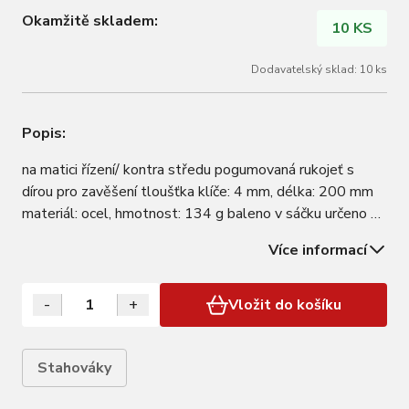
Okamžitě skladem:
10 KS
Dodavatelský sklad: 10 ks
Popis:
na matici řízení/ kontra středu pogumovaná rukojeť s
dírou pro zavěšení tloušťka klíče: 4 mm, délka: 200 mm
materiál: ocel, hmotnost: 134 g baleno v sáčku určeno k
HOBBY použití
Více informací
-
+
Vložit do košíku
Stahováky