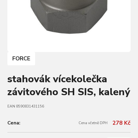
FORCE
stahovák vícekolečka
závitového SH SIS, kalený
EAN 8590831431156
278 Kč
Cena:
Cena včetně DPH