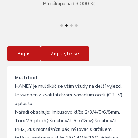
Při nákupu nad 3 000 Kč
VÍCE INFORMACÍ
Multiklíč KLS HANDY
Popis
Zeptejte se
Multitool
HANDY je multiklíč se vším všudy na delší výjezd.
Je vyroben z kvalitní chrom-vanadium oceli (CR- V)
a plastu.
Nářadí obsahuje: Imbusové klíče 2/3/4/5/6/8mm,
Torx 25, plochý šroubovák 5, křížový šroubovák
PH2, 2ks montážních pák, nýtovač s držákem
řetězu, centrovací klíče 13/14/15/16G, držák na