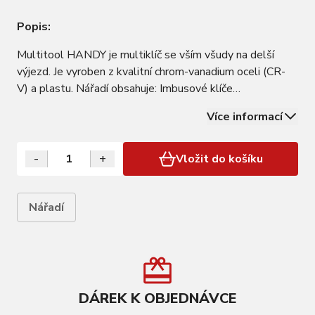
Popis:
Multitool HANDY je multiklíč se vším všudy na delší
výjezd. Je vyroben z kvalitní chrom-vanadium oceli (CR-
V) a plastu. Nářadí obsahuje: Imbusové klíče
2/3/4/5/6/8mm, Torx 25, plochý šroubovák 5, křížový
Více informací
šroubovák PH2, 2ks montážních pák, nýtovač s držákem
řetězu, centrovací klíče 13/14/15/16G,…
-
+
Vložit do košíku
Nářadí
DÁREK K OBJEDNÁVCE