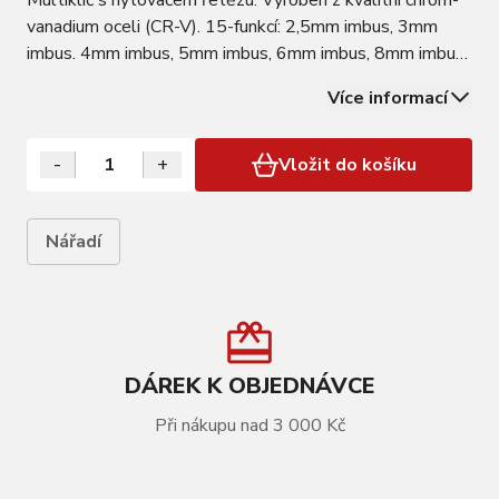
Multiklíč s nýtovačem řetězu. Vyroben z kvalitní chróm-
vanadium oceli (CR-V). 15-funkcí: 2,5mm imbus, 3mm
imbus. 4mm imbus, 5mm imbus, 6mm imbus, 8mm imbus,
T25 (torx) - šroubovák pro kotouče diskových brzd,
Více informací
plochý šroubovák, křížový (philips) šroubovák, centrovací
klíče 3,23 / 3,32 / 3,47 / 3,96mm…
-
+
Vložit do košíku
Nářadí
DÁREK K OBJEDNÁVCE
Při nákupu nad 3 000 Kč
VÍCE INFORMACÍ