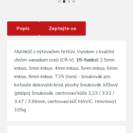
Multiklíč KLS GUIDE
Popis
Zeptejte se
Multiklíč s nýtovačem řetězu. Vyroben z kvalitní
chróm-vanadium oceli (CR-V).
15-funkcí:
2,5mm
imbus, 3mm imbus. 4mm imbus, 5mm imbus, 6mm
imbus, 8mm imbus, T25 (torx) - šroubovák pro
kotouče diskových brzd, plochý šroubovák, křížový
(philips) šroubovák, centrovací klíče 3,23 / 3,32 /
3,47 / 3,96mm, centrovací klíč MAVIC. Hmotnost
105g.