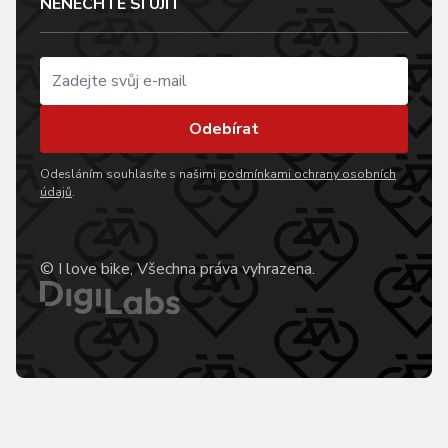
NENECHTE SI UJÍT
Odebírat
Odesláním souhlasíte s našimi
podmínkami ochrany osobních
údajů
.
© I love bike, Všechna práva vyhrazena.