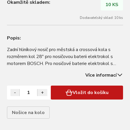
Okamžitě skladem:
10 KS
Dodavatelský sklad: 10 ks
Popis:
Zadní hliníkový nosič pro městská a crossová kola s
rozměrem kol 28" pro nosičovou baterii elektrokol s
motorem BOSCH. Pro nosičové baterie elektrokol s
motorem Bosch Materiál: hliník Barva: černá matná Bez
Více informací
montážního příslušenství
-
+
Vložit do košíku
Nošice na kolo