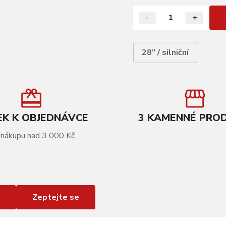
-
+
28" / silniční
K K OBJEDNÁVCE
3 KAMENNÉ PRO
 nákupu nad 3 000 Kč
Zeptejte se