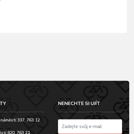
TY
NENECHTE SI UJÍT
 náměstí 337, 763 12
stí 820, 763 21