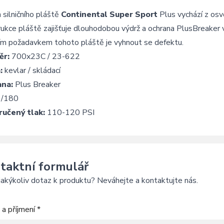
silničního pláště
Continental Super Sport
Plus vychází z osv
ukce pláště zajišťuje dlouhodobou výdrž a ochrana PlusBreaker
ím požadavkem tohoto pláště je vyhnout se defektu.
ěr:
700x23C / 23-622
:
kevlar / skládací
na:
Plus Breaker
/180
učený tlak:
110-120 PSI
taktní formulář
akýkoliv dotaz k produktu? Neváhejte a kontaktujte nás.
a příjmení *