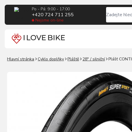
Po - Pá: 9:00 - 17:00
+420 724 711 255
Nejsme on-line
Hlavní stránka
Cyklo doplňky
Pláště
28" / silniční
Plášť CONTI