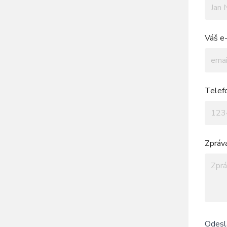
Váš e-
Telef
Zpráv
Odesl