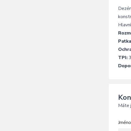
Dezén 
konstr
Hlavn
Rozm
Patka
Ochra
TPI:
3
Dopor
Kon
Máte j
Jméno 