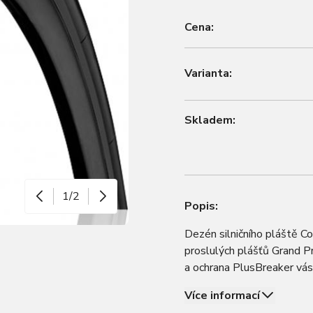
Cena:
Varianta:
Skladem:
1/2
Popis:
Dezén silničního pláště C
proslulých plášťů Grand Pr
a ochrana PlusBreaker vá
tohoto pláště je vyhnout
Více informací