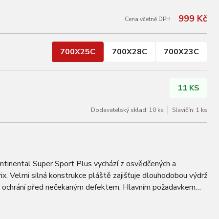
999 Kč
Cena včetně DPH
700X25C
700X28C
700X23C
11 KS
Dodavatelský sklad: 10 ks
Slavičín: 1 ks
ontinental Super Sport Plus vychází z osvědčených a
ix. Velmi silná konstrukce pláště zajišťuje dlouhodobou výdrž
s ochrání před nečekaným defektem. Hlavním požadavkem
 se defektu. Rozměr: 700x23C /…