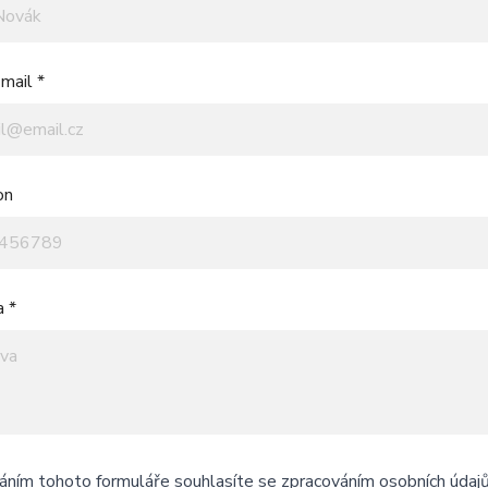
mail *
on
a *
áním tohoto formuláře souhlasíte se
zpracováním osobních údaj