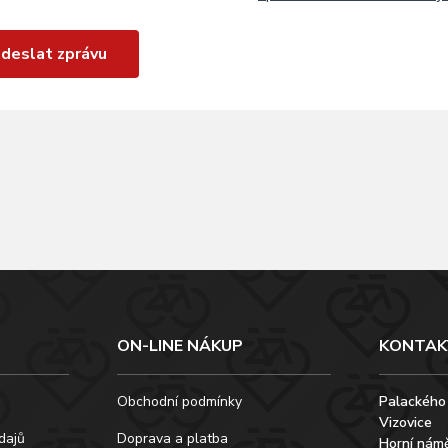
deslat zprávu
ON-LINE NÁKUP
KONTAK
Obchodní podmínky
Palackého
Vizovice
dajů
Doprava a platba
Horní námě