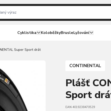
Cyklistika
Koloběžky
Brusle
Lyžování
NENTAL Super Sport drát
CONTINENTAL
Plášť CO
Sport drá
EAN 4019238470529