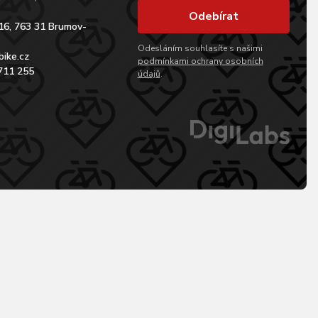
Odebírat
16, 763 31 Brumov-
Odesláním souhlasíte s našimi
bike.cz
podmínkami ochrany osobních
711 255
údajů
.