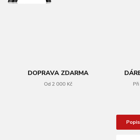
DOPRAVA ZDARMA
DÁRE
VÍCE INFORMACÍ
Od 2 000 Kč
Při
Plášť CONTINENTAL Super Sport
drát
Popis