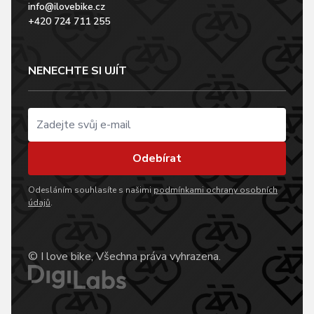
info@ilovebike.cz
+420 724 711 255
NENECHTE SI UJÍT
Odebírat
Odesláním souhlasíte s našimi
podmínkami ochrany osobních
údajů
.
© I love bike, Všechna práva vyhrazena.