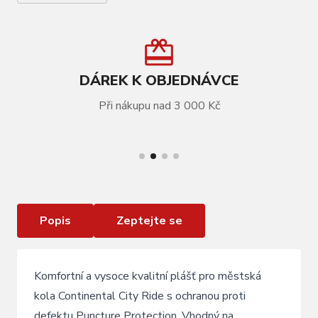
DÁREK K OBJEDNÁVCE
Při nákupu nad 3 000 Kč
VÍCE INFORMACÍ
Plášť CONTINENTAL Ride City reflex drát
Popis
Zeptejte se
Komfortní a vysoce kvalitní plášť pro městská
kola Continental City Ride s ochranou proti
defektu Puncture Protection. Vhodný na