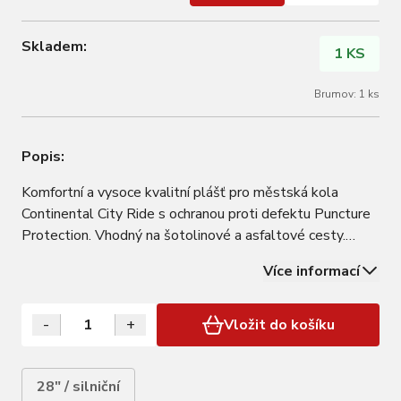
Skladem:
1 KS
Brumov: 1 ks
Popis:
Komfortní a vysoce kvalitní plášť pro městská kola
Continental City Ride s ochranou proti defektu Puncture
Protection. Vhodný na šotolinové a asfaltové cesty.
Rozměr: 700x32C / 37C / 42C / 47C Patka: drát TPI:
Více informací
3/180 Ochrana: ExtraPuncture Belt Barva: černá s
reflexním pruhem
-
+
Vložit do košíku
28" / silniční