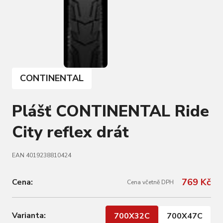
CONTINENTAL
Plášť CONTINENTAL Ride
City reflex drát
EAN 4019238810424
769 Kč
Cena:
Cena včetně DPH
Varianta:
700X32C
700X47C