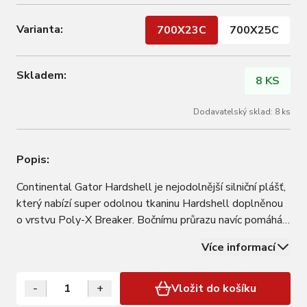
Varianta:
700X23C
700X25C
Skladem:
8 KS
Dodavatelský sklad: 8 ks
Popis:
Continental Gator Hardshell je nejodolnější silniční plášť,
který nabízí super odolnou tkaninu Hardshell doplněnou
o vrstvu Poly-X Breaker. Bočnímu průrazu navíc pomáhá
zabránit bočnice Duraskin. Vytvořen pro maximální
Více informací
odolnost a co největší kilometrový nájezd. Stvořený, aby
odolával defektům a…
-
+
Vložit do košíku