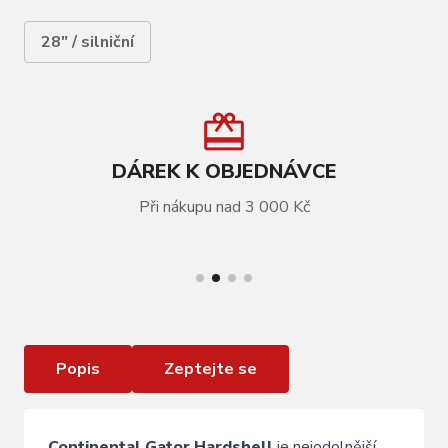
28" / silniční
DÁREK K OBJEDNÁVCE
Při nákupu nad 3 000 Kč
VÍCE INFORMACÍ
Plášť CONTINENTAL Gator Hardshell kevlar
Popis
Zeptejte se
Continental Gator Hardshell
je nejodolnější