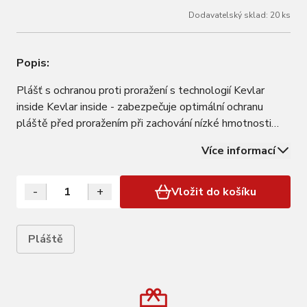
Dodavatelský sklad: 20 ks
Popis:
Plášť s ochranou proti proražení s technologií Kevlar
inside Kevlar inside - zabezpečuje optimální ochranu
pláště před proražením při zachování nízké hmotnosti
Nízké středové výstupky na plášti poskytují dobrý záběr,
Více informací
ale zároveň si zachovávají nízký valivý odpor Postranní
výstupky zabezpečují oporu…
-
+
Vložit do košíku
Pláště