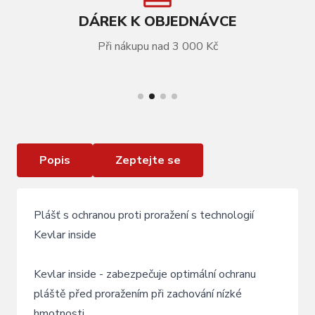
DÁREK K OBJEDNÁVCE
Při nákupu nad 3 000 Kč
VÍCE INFORMACÍ
Plášť KLS WASP 700x45C, Kevlar inside
protection
Popis
Zeptejte se
Plášť s ochranou proti proražení s technologií
Kevlar inside
Kevlar inside - zabezpečuje optimální ochranu
pláště před proražením při zachování nízké
hmotnosti