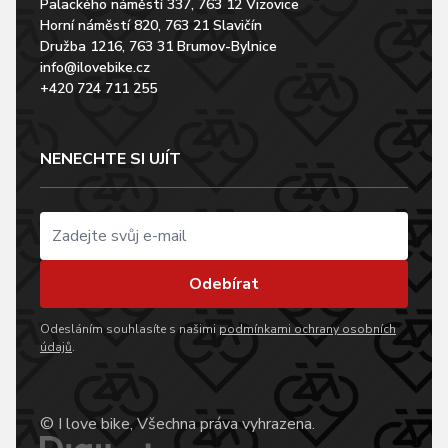
Palackého náměstí 337, 763 12 Vizovice
Horní náměstí 820, 763 21 Slavičín
Družba 1216, 763 31 Brumov-Bylnice
info@ilovebike.cz
+420 724 711 255
NENECHTE SI UJÍT
Odebírat
Odesláním souhlasíte s našimi
podmínkami ochrany osobních
údajů
.
© I love bike, Všechna práva vyhrazena.