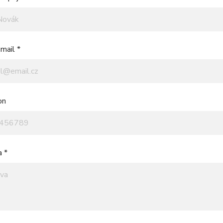
mail *
on
a *