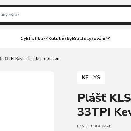
Cyklistika
Koloběžky
Brusle
Lyžování
 33TPI Kevlar inside protection
KELLYS
Plášť KL
33TPI Kev
EAN 8585019389541