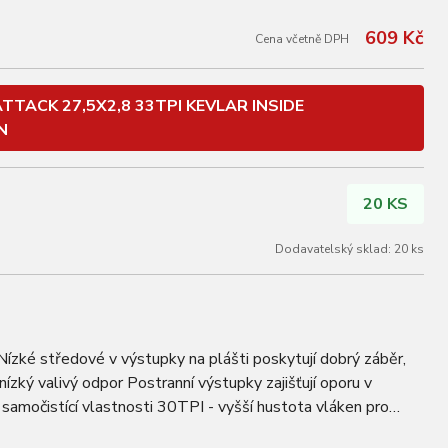
609 Kč
Cena včetně DPH
TTACK 27,5X2,8 33TPI KEVLAR INSIDE
N
20 KS
Dodavatelský sklad: 20 ks
ízké středové v výstupky na plášti poskytují dobrý záběr,
nízký valivý odpor Postranní výstupky zajišťují oporu v
samočistící vlastnosti 30TPI - vyšší hustota vláken pro
u Univerzální přední nebo…