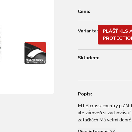
Cena:
Varianta:
PLÁŠŤ KLS A
PROTECTIO
Skladem:
Popis:
MTB cross-country plášť N
ale zároveň si zachovávají 
zatáčkách Má velmi dobré 
vyšší odolnost a nižší váh
Více informací