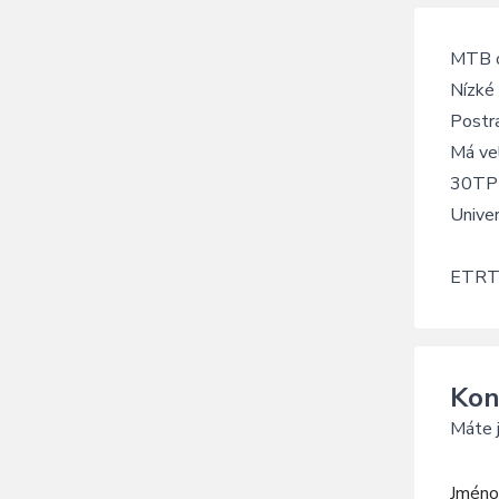
MTB c
Nízké 
Postra
Má vel
30TPI 
Univer
ETRT
Kon
Máte j
Jméno 