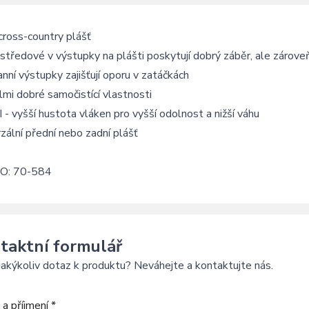
ross-country plášť
středové v výstupky na plášti poskytují dobrý záběr, ale zároveň
nní výstupky zajišťují oporu v zatáčkách
mi dobré samočistící vlastnosti
- vyšší hustota vláken pro vyšší odolnost a nižší váhu
zální přední nebo zadní plášť
O: 70-584
taktní formulář
akýkoliv dotaz k produktu? Neváhejte a kontaktujte nás.
a příjmení *