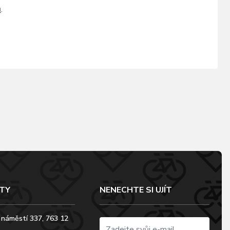
ů
.
TY
NENECHTE SI UJÍT
 náměstí 337, 763 12