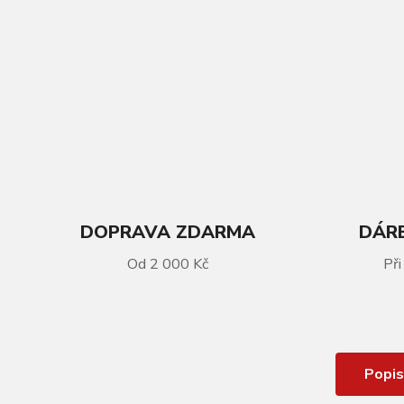
DOPRAVA ZDARMA
DÁRE
VÍCE INFORMACÍ
Od 2 000 Kč
Při
Plášť KLS ATTACK 27,5x2,8 33TPI
Kevlar inside protection
Popis