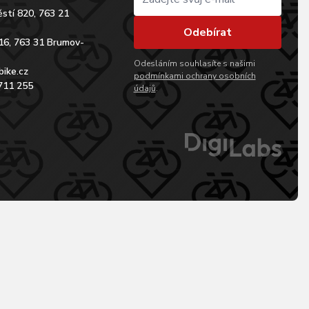
stí 820, 763 21
Odebírat
16, 763 31 Brumov-
Odesláním souhlasíte s našimi
bike.cz
podmínkami ochrany osobních
711 255
údajů
.