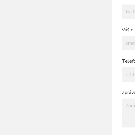
Váš e-
Telef
Zpráv