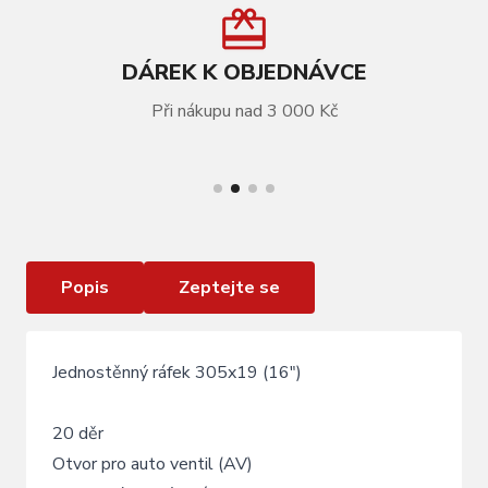
DÁREK K OBJEDNÁVCE
Při nákupu nad 3 000 Kč
VÍCE INFORMACÍ
Ráfek KELLYS WASPER, 20H, AV, 16" silver
Popis
Zeptejte se
Jednostěnný ráfek 305x19 (16")
20 děr
Otvor pro auto ventil (AV)