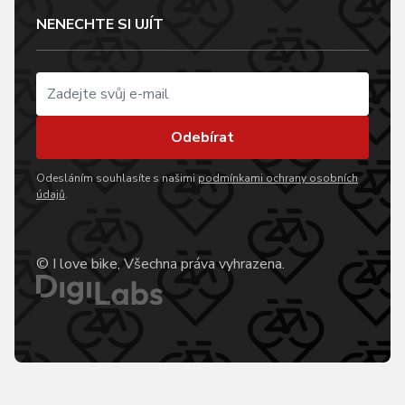
NENECHTE SI UJÍT
Odebírat
Odesláním souhlasíte s našimi
podmínkami ochrany osobních
údajů
.
© I love bike, Všechna práva vyhrazena.