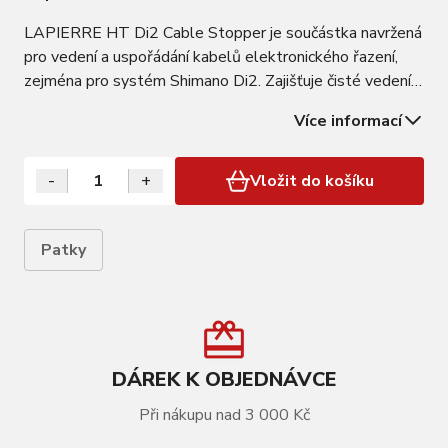
LAPIERRE HT Di2 Cable Stopper je součástka navržená
pro vedení a uspořádání kabelů elektronického řazení,
zejména pro systém Shimano Di2. Zajišťuje čisté vedení
kabelů, čímž zlepšuje aerodynamiku kola a chrání kabely
Více informací
před poškozením.
-
+
Vložit do košíku
Patky
DÁREK K OBJEDNÁVCE
Při nákupu nad 3 000 Kč
VÍCE INFORMACÍ