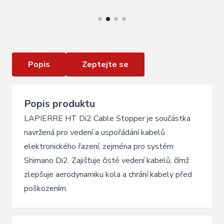
LAPIERRE HT DI2 CABLE STOPPER XELIUS
SL MY16
Popis
Zeptejte se
Popis produktu
LAPIERRE HT Di2 Cable Stopper je součástka
navržená pro vedení a uspořádání kabelů
elektronického řazení, zejména pro systém
Shimano Di2. Zajišťuje čisté vedení kabelů, čímž
zlepšuje aerodynamiku kola a chrání kabely před
poškozením.