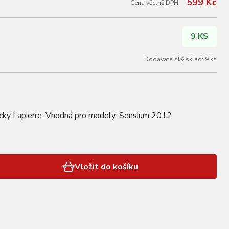
599 Kč
Cena včetně DPH
9 KS
Dodavatelský sklad: 9 ks
čky Lapierre. Vhodná pro modely: Sensium 2012
Vložit do košíku