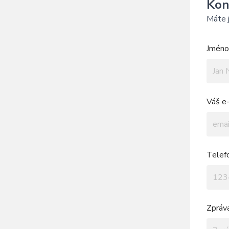
Kon
Máte j
Jméno 
Váš e-
Telef
Zpráv