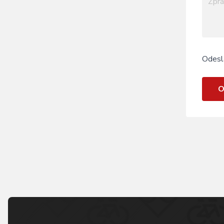
Odesl
O