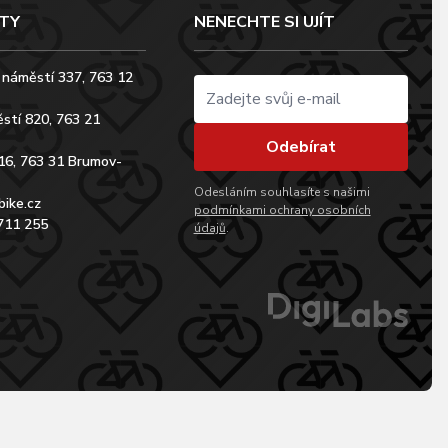
TY
NENECHTE SI UJÍT
 náměstí 337, 763 12
stí 820, 763 21
Odebírat
16, 763 31 Brumov-
Odesláním souhlasíte s našimi
bike.cz
podmínkami ochrany osobních
711 255
údajů
.