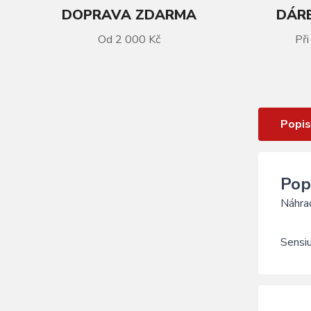
DOPRAVA ZDARMA
DÁRE
Od 2 000 Kč
Při
VÍCE INFORMACÍ
Patka rámu LAPIERRE E-Sensium
Popis
Pop
Náhrad
Sensi