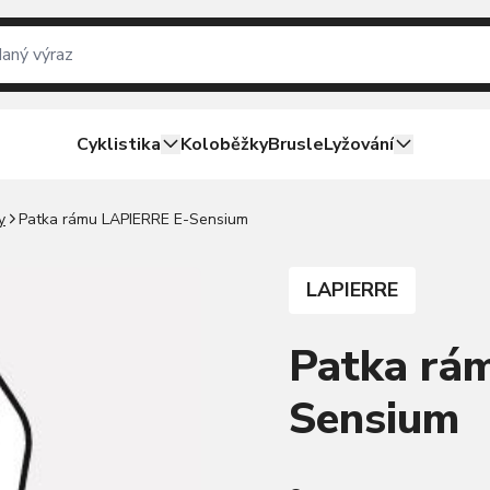
Cyklistika
Koloběžky
Brusle
Lyžování
y
Patka rámu LAPIERRE E-Sensium
LAPIERRE
Patka rá
Sensium