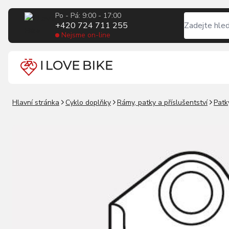
Po - Pá: 9:00 - 17:00
+420 724 711 255
Nejsme on-line
Hlavní stránka
Cyklo doplňky
Rámy, patky a příslušentství
Patk