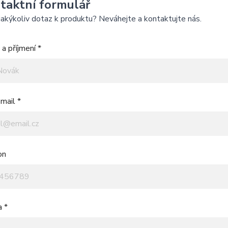
taktní formulář
akýkoliv dotaz k produktu? Neváhejte a kontaktujte nás.
a příjmení *
mail *
on
a *