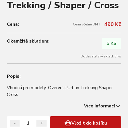
Trekking / Shaper / Cross
490 Kč
Cena:
Cena včetně DPH
Okamžitě skladem:
5 KS
Dodavatelský sklad: 5 ks
Popis:
Vhodná pro modely: Overvolt Urban Trekking Shaper
Cross
Více informací
-
+
Vložit do košíku