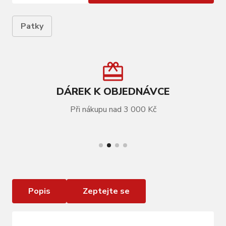
Patky
DÁREK K OBJEDNÁVCE
Při nákupu nad 3 000 Kč
VÍCE INFORMACÍ
Patka rámu LAPIERRE Overvolt Urban / Trekking
/ Shaper / Cross
Popis
Zeptejte se