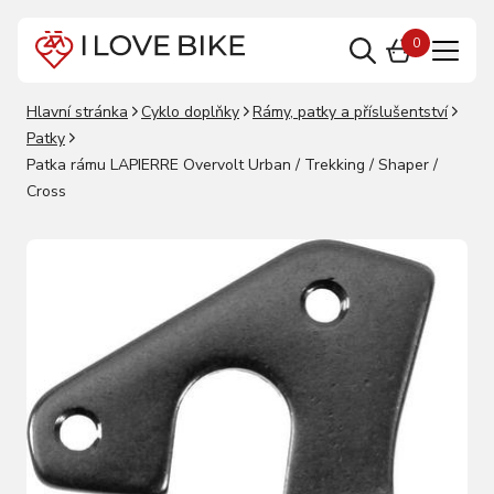
0
Hlavní stránka
Cyklo doplňky
Rámy, patky a příslušentství
Patky
Patka rámu LAPIERRE Overvolt Urban / Trekking / Shaper /
Cross