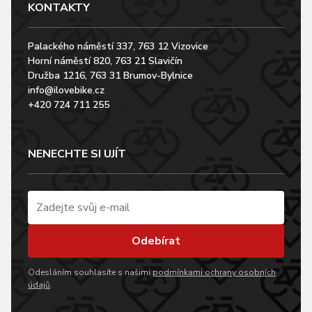
KONTAKTY
Palackého náměstí 337, 763 12 Vizovice
Horní náměstí 820, 763 21 Slavičín
Družba 1216, 763 31 Brumov-Bylnice
info@ilovebike.cz
+420 724 711 255
NENECHTE SI UJÍT
Odebírat
Odesláním souhlasíte s našimi
podmínkami ochrany osobních
údajů
.