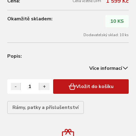
1 599 Kč
Cena:
Cena včetně DPH
Okamžitě skladem:
10 KS
Dodavatelský sklad: 10 ks
Popis:
Více informací
-
+
Vložit do košíku
Rámy, patky a příslušentství