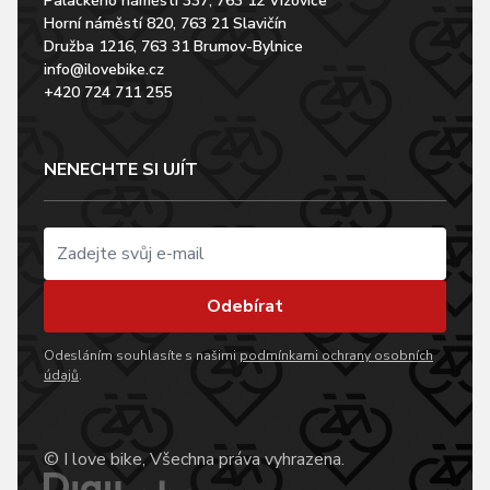
Palackého náměstí 337, 763 12 Vizovice
Horní náměstí 820, 763 21 Slavičín
Družba 1216, 763 31 Brumov-Bylnice
info@ilovebike.cz
+420 724 711 255
NENECHTE SI UJÍT
Odebírat
Odesláním souhlasíte s našimi
podmínkami ochrany osobních
údajů
.
© I love bike, Všechna práva vyhrazena.