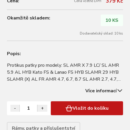
379 Kč
Cena:
Cena včetně DPH
Okamžitě skladem:
10 KS
Dodavatelský sklad: 10 ks
Popis:
Protikus patky pro modely: SL AMR X 7.9 LC/ SL AMR
5.9 AL HYB Kato FS & Lanao FS HYB SLAMR 29 HYB
SLAMR (X) AL FR AMR 4.7, 6.7, 8.7 SL AMR 2.7, 4.7,
6.7, 8.7 Nivolet X 9.8, 7.8, 5.8, 3.8 Lector ULC 9 Lector
Více informací
ULC 10 Di2 Lector ULC WC, X8 Lector LC 5, 8 Lector
2.9, 3.9, 4.9, 5.9, 6.9, 8.9, WCR.9 HYB…
-
+
Vložit do košíku
Rámy, patky a příslušentství