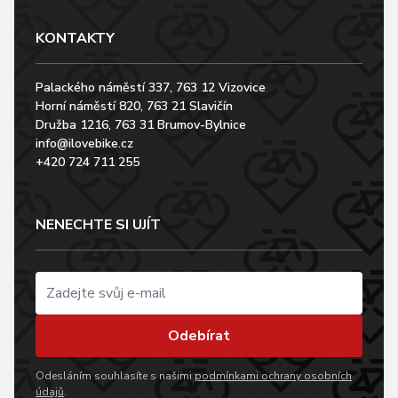
KONTAKTY
Palackého náměstí 337, 763 12 Vizovice
Horní náměstí 820, 763 21 Slavičín
Družba 1216, 763 31 Brumov-Bylnice
info@ilovebike.cz
+420 724 711 255
NENECHTE SI UJÍT
Odebírat
Odesláním souhlasíte s našimi
podmínkami ochrany osobních
údajů
.