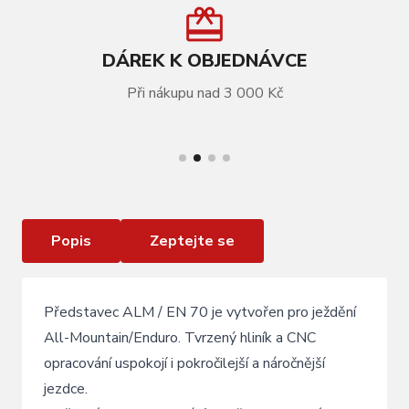
DÁREK K OBJEDNÁVCE
Při nákupu nad 3 000 Kč
VÍCE INFORMACÍ
Představec KLS ALM/EN 70 024 35mm / 40mm
Popis
Zeptejte se
Představec ALM / EN 70 je vytvořen pro ježdění
All-Mountain/Enduro. Tvrzený hliník a CNC
opracování uspokojí i pokročilejší a náročnější
jezdce.