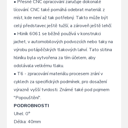
• Přesné CNC opracování zaručuje dokonalé
lícování. CNC také pomáhá odebrat materiál z
míst, kde není až tak potřebný. Takto může být
celý představec ještě tužší, a zároveň ještě lehčí.
• Hliník 6061 se běžně používá v konstrukci
jachet, v automobilových podvozcích nebo taky na
výrobu potápěčských tlakových lahví. Tato slitina
hliníku byla vytvořena za tím účelem, aby
odolávala velkému tlaku.
• T6 - zpracování materiálu procesem zrání v
cyklech za specifických podmínek, pro dosažení
výrazně vyšší tvrdosti. Známé také pod pojmem
"Popouštění".
PODROBNOSTI
Uhel: 0°
Délka: 40mm