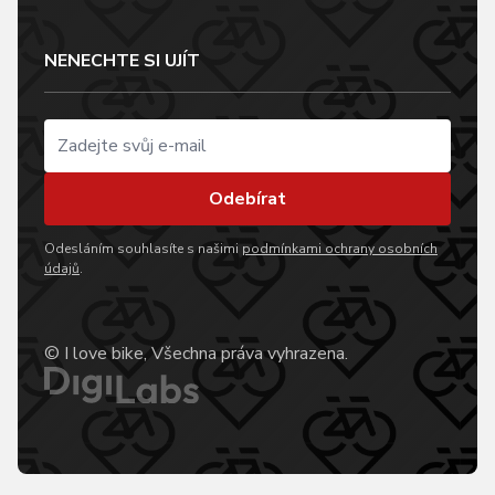
NENECHTE SI UJÍT
Odebírat
Odesláním souhlasíte s našimi
podmínkami ochrany osobních
údajů
.
© I love bike, Všechna práva vyhrazena.