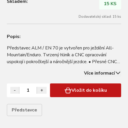
Skladem:
15 KS
Dodavatelský sklad: 15 ks
Popis:
Představec ALM / EN 70 je vytvořen pro ježdění All-
Mountain/Enduro. Tvrzený hliník a CNC opracování
uspokojí i pokročilejší a náročnější jezdce. • Přesné CNC
opracování zaručuje dokonalé lícování. CNC také pomáhá
Více informací
odebrat materiál z míst, kde není až tak potřebný. Takto
může být celý představec…
-
+
Vložit do košíku
Představce