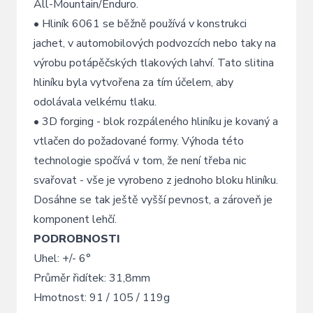
All-Mountain/Enduro.
• Hliník 6061 se běžně používá v konstrukci
jachet, v automobilových podvozcích nebo taky na
výrobu potápěčských tlakových lahví. Tato slitina
hliníku byla vytvořena za tím účelem, aby
odolávala velkému tlaku.
• 3D forging - blok rozpáleného hliníku je kovaný a
vtlačen do požadované formy. Výhoda této
technologie spočívá v tom, že není třeba nic
svařovat - vše je vyrobeno z jednoho bloku hliníku.
Dosáhne se tak ještě vyšší pevnost, a zároveň je
komponent lehčí.
PODROBNOSTI
Uhel: +/- 6°
Průměr řidítek: 31,8mm
Hmotnost: 91 / 105 / 119g