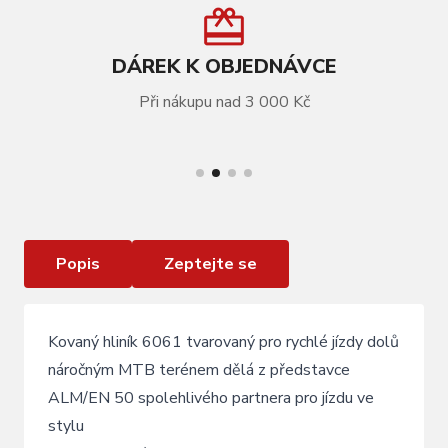
DÁREK K OBJEDNÁVCE
Při nákupu nad 3 000 Kč
VÍCE INFORMACÍ
Představec KLS ALM/EN 50 31,8mm / 60mm
Popis
Zeptejte se
Kovaný hliník 6061 tvarovaný pro rychlé jízdy dolů
náročným MTB terénem dělá z představce
ALM/EN 50 spolehlivého partnera pro jízdu ve
stylu