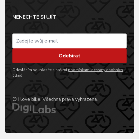
NENECHTE SI UJÍT
Odebírat
Odesláním souhlasíte s našimi
podmínkami ochrany osobních
údajů
.
© I love bike, Všechna práva vyhrazena.