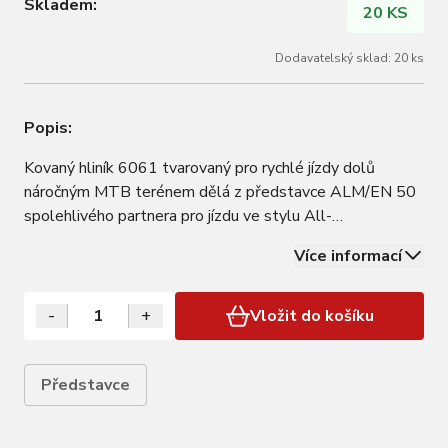
Skladem:
20 KS
Dodavatelský sklad: 20 ks
Popis:
Kovaný hliník 6061 tvarovaný pro rychlé jízdy dolů
náročným MTB terénem dělá z představce ALM/EN 50
spolehlivého partnera pro jízdu ve stylu All-
Mountain/Enduro. • Hliník 6061 se běžně používá v
Více informací
konstrukci jachet, v automobilových podvozcích nebo
taky na výrobu potápěčských tlakových lahví. Tato…
-
+
Vložit do košíku
Představce