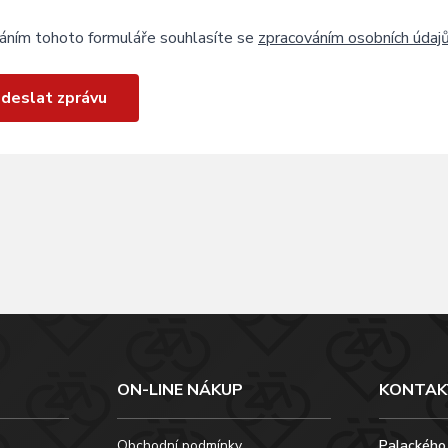
áním tohoto formuláře souhlasíte se
zpracováním osobních údaj
deslat zprávu
ON-LINE NÁKUP
KONTAK
Obchodní podmínky
Palackého