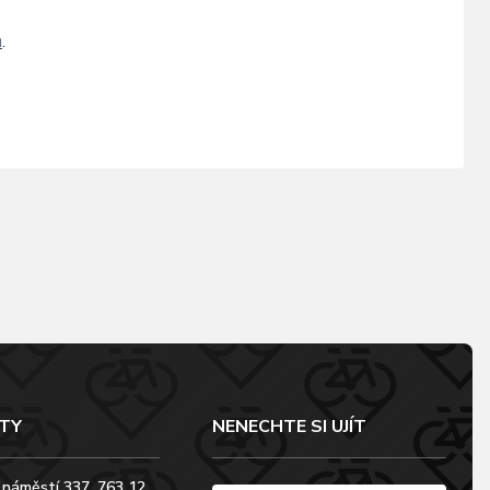
ů
.
TY
NENECHTE SI UJÍT
 náměstí 337, 763 12