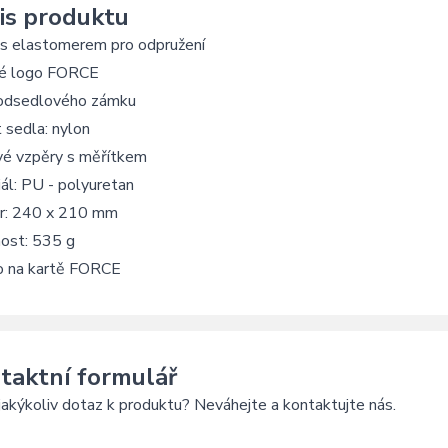
is produktu
 s elastomerem pro odpružení
né logo FORCE
odsedlového zámku
 sedla: nylon
vé vzpěry s měřítkem
ál: PU - polyuretan
r: 240 x 210 mm
ost: 535 g
o na kartě FORCE
taktní formulář
akýkoliv dotaz k produktu? Neváhejte a kontaktujte nás.