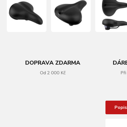
DOPRAVA ZDARMA
DÁRE
VÍCE INFORMACÍ
Od 2 000 Kč
Při
sedlo FORCE VERA UNI turistické, s
elastomerem
Popis