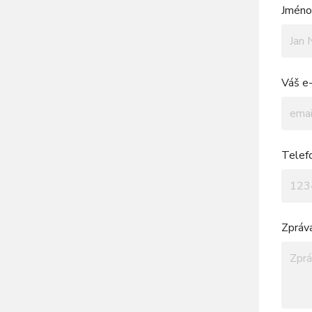
Jméno 
Váš e-
Telef
Zpráv