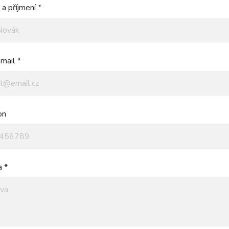
a příjmení *
mail *
on
a *