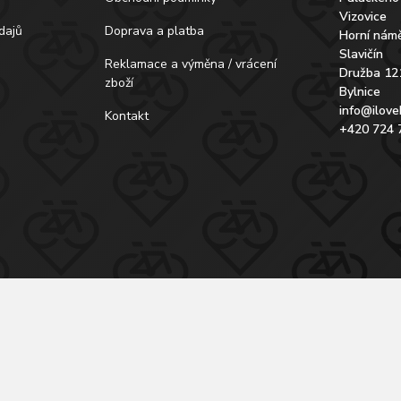
Vizovice
dajů
Doprava a platba
Horní námě
Slavičín
Reklamace a výměna / vrácení
Družba 12
zboží
Bylnice
info@ilove
Kontakt
+420 724 