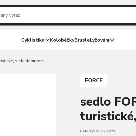
Cyklistika
Koloběžky
Brusle
Lyžování
istické, s elastomerem
FORCE
sedlo FO
turistick
EAN 8592627220098