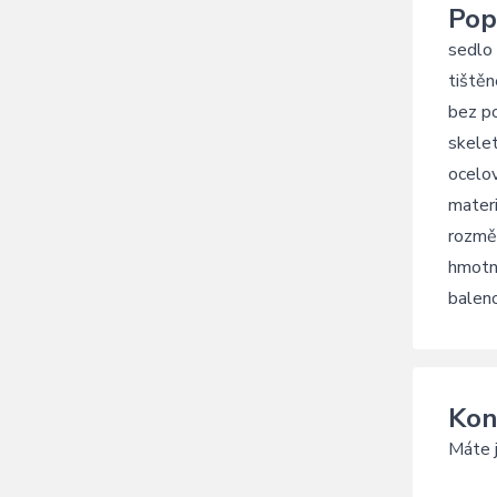
Pop
sedlo
tiště
bez p
skelet
ocelo
materi
rozmě
hmotn
balen
Kon
Máte j