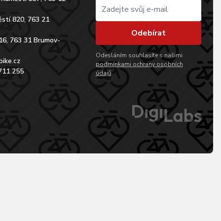
stí 820, 763 21
Odebírat
16, 763 31 Brumov-
Odesláním souhlasíte s našimi
bike.cz
podmínkami ochrany osobních
711 255
údajů
.