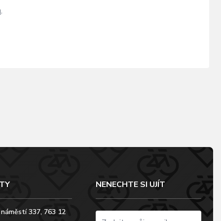
ů
.
TY
NENECHTE SI UJÍT
 náměstí 337, 763 12