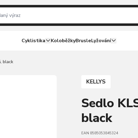
Cyklistika
Koloběžky
Brusle
Lyžování
, black
KELLYS
Sedlo KL
black
EAN 8585053845324