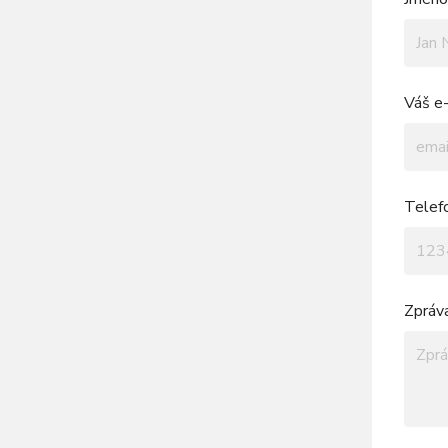
Váš e-
Telef
Zpráv