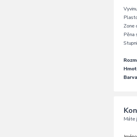
Vyvin
Plasto
Zone c
Pěna 
Stupni
Rozm
Hmot
Barva
Kon
Máte j
Jméno 