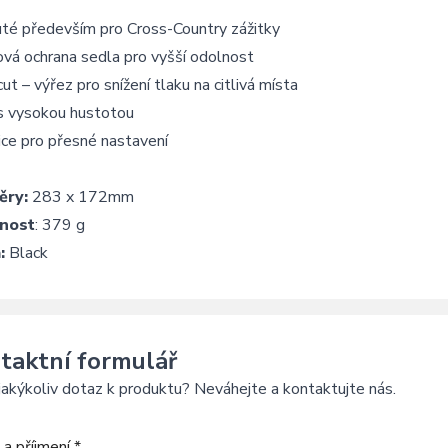
uté především pro Cross-Country zážitky
vá ochrana sedla pro vyšší odolnost
ut – výřez pro snížení tlaku na citlivá místa
s vysokou hustotou
ce pro přesné nastavení
ěry:
283 x 172mm
nost
: 379 g
:
Black
taktní formulář
akýkoliv dotaz k produktu? Neváhejte a kontaktujte nás.
a příjmení *