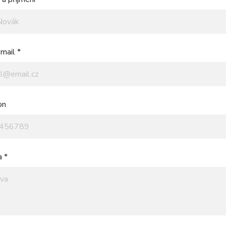
mail *
on
a *