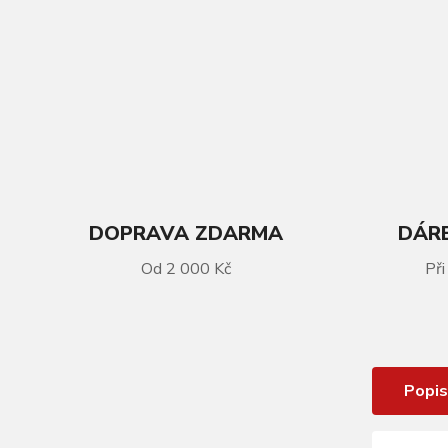
DOPRAVA ZDARMA
DÁRE
Od 2 000 Kč
Při
VÍCE INFORMACÍ
Sedlo KLS CROSSLINE 025, black
Popis