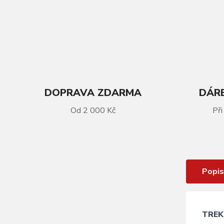
DOPRAVA ZDARMA
DÁRE
Od 2 000 Kč
Při
VÍCE INFORMACÍ
Sedlo NUBULAR LITE, black
Popis
TREK