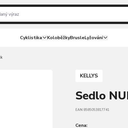
Cyklistika
Koloběžky
Brusle
Lyžování
ck
KELLYS
Sedlo NU
EAN 8585053817741
Cena: