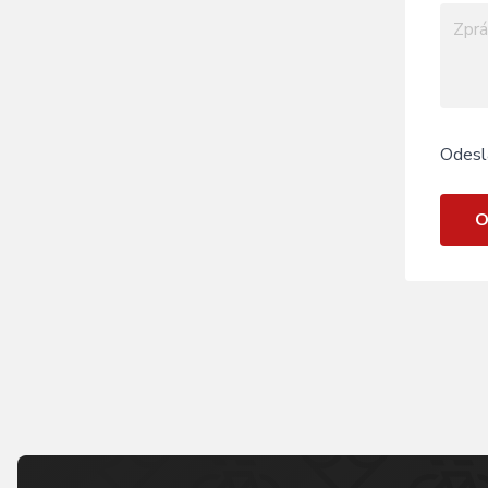
Odesl
O