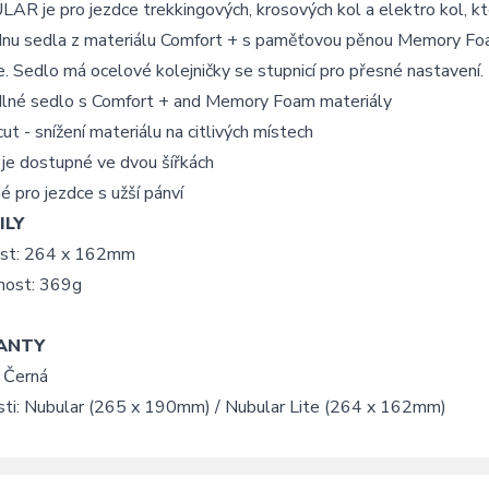
R je pro jezdce trekkingových, krosových kol a elektro kol, kte
nu sedla z materiálu Comfort + s paměťovou pěnou Memory Foam č
e. Sedlo má ocelové kolejničky se stupnicí pro přesné nastavení.
lné sedlo s Comfort + and Memory Foam materiály
ut - snížení materiálu na citlivých místech
je dostupné ve dvou šířkách
 pro jezdce s užší pánví
ILY
ost: 264 x 162mm
ost: 369g
ANTY
 Černá
sti: Nubular (265 x 190mm) / Nubular Lite (264 x 162mm)