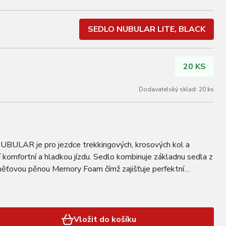
SEDLO NUBULAR LITE, BLACK
20 KS
Dodavatelský sklad: 20 ks
AR je pro jezdce trekkingových, krosových kol a
jí komfortní a hladkou jízdu. Sedlo kombinuje základnu sedla z
měťovou pěnou Memory Foam čímž zajišťuje perfektní
izuje vibrace. Sedlo má ocelové…
Vložit do košíku