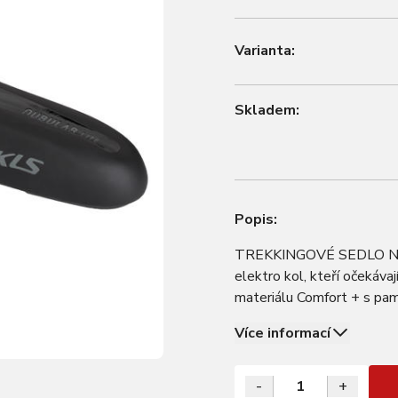
Varianta:
Skladem:
Popis:
TREKKINGOVÉ SEDLO NUBUL
elektro kol, kteří očekáva
materiálu Comfort + s pa
přiléhání k tělu a minimal
Více informací
-
+