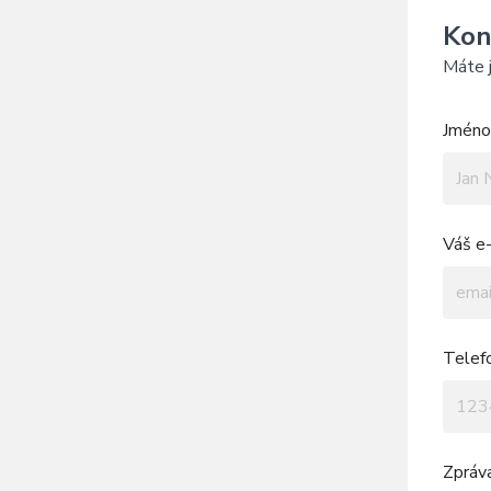
Kon
Máte j
Jméno 
Váš e-
Telef
Zpráv