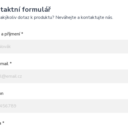
taktní formulář
akýkoliv dotaz k produktu? Neváhejte a kontaktujte nás.
a příjmení *
mail *
on
a *