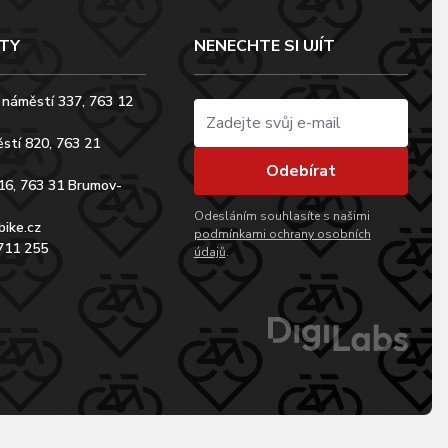
TY
NENECHTE SI UJÍT
 náměstí 337, 763 12
stí 820, 763 21
Odebírat
16, 763 31 Brumov-
Odesláním souhlasíte s našimi
bike.cz
podmínkami ochrany osobních
711 255
údajů
.