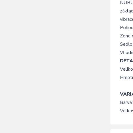
NUBULA
základ
vibrac
Pohod
Zone c
Sedlo 
Vhodné
DETA
Velik
Hmotn
VARI
Barva:
Velko