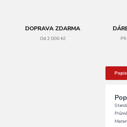
DOPRAVA ZDARMA
DÁRE
VÍCE INFORMACÍ
Od 2 000 Kč
Při
Sedlová objímka KALLOY SC-200
Blue 31,8 mm
Popis
Pop
Standa
Průmě
Materi