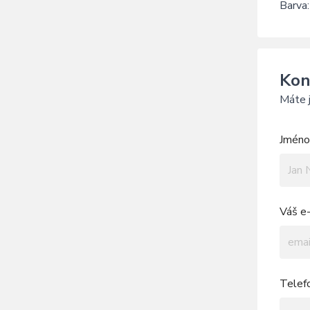
Barva
Kon
Máte j
Jméno 
Váš e-
Telef