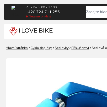
Po - Pá: 9:00 - 17:00
+420 724 711 255
Nejsme on-line
Hlavní stránka
Cyklo doplňky
Sedlovky
Příslušentví
Sedlová 