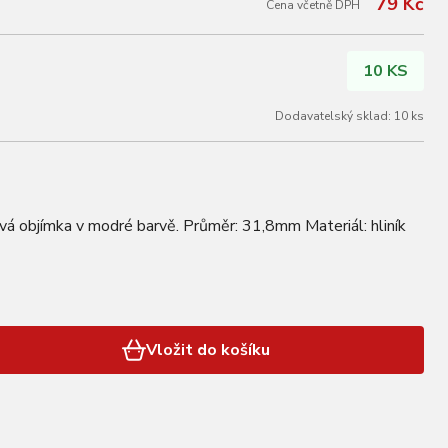
79 Kč
Cena včetně DPH
10 KS
Dodavatelský sklad: 10 ks
ová objímka v modré barvě. Průměr: 31,8mm Materiál: hliník
Vložit do košíku