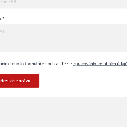
a *
áním tohoto formuláře souhlasíte se
zpracováním osobních údaj
deslat zprávu