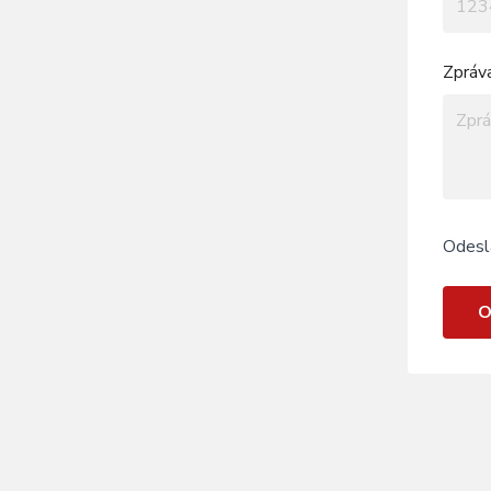
Zpráv
Odesl
O