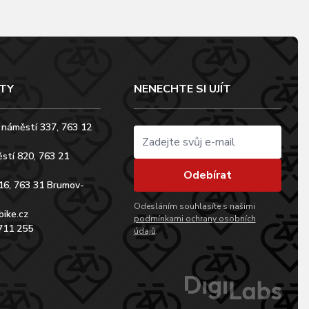
TY
NENECHTE SI UJÍT
 náměstí 337, 763 12
stí 820, 763 21
Odebírat
16, 763 31 Brumov-
Odesláním souhlasíte s našimi
bike.cz
podmínkami ochrany osobních
711 255
údajů
.