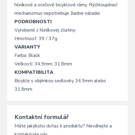
hliníkové a oceľové bicyklové rámy. Rýchloupínací
mechanizmus nepotrebuje žiadne náradie.
PODROBNOSTI
Vyrobené z hliníkovej zliatiny
Hmotnost: 39 / 37g
VARIANTY
Farba: Black
Veľkosti: 34,9mm; 31,8mm
KOMPATIBILITA
Bicykle s objímkou sedlovky 34,9mm alebo
31,8mm
Kontaktní formulář
Máte jakýkoliv dotaz k produktu? Neváhejte a
kontaktujte nás.