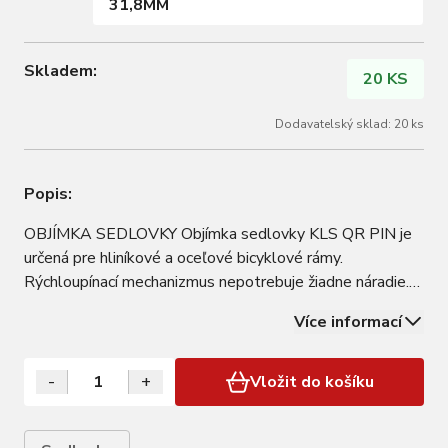
31,8MM
Skladem:
20 KS
Dodavatelský sklad: 20 ks
Popis:
OBJÍMKA SEDLOVKY Objímka sedlovky KLS QR PIN je
určená pre hliníkové a oceľové bicyklové rámy.
Rýchloupínací mechanizmus nepotrebuje žiadne náradie.
PODROBNOSTI Vyrobené z hliníkovej zliatiny
Více informací
Hmotnost: 39 / 37g VARIANTY Farba: Black Veľkosti:
34,9mm; 31,8mm KOMPATIBILITA Bicykle s objímkou
sedlovky…
-
+
Vložit do košíku